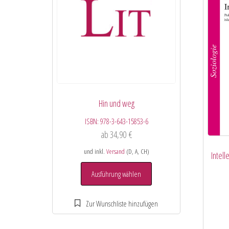
Hin und weg
ISBN:
978-3-643-15853-6
ab
34,90
€
und inkl.
Versand
(D, A, CH)
Intell
Ausführung wählen