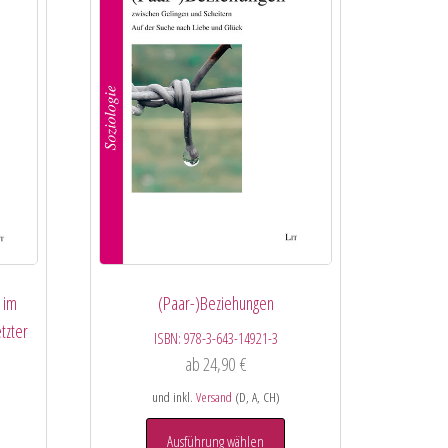
 im
(Paar-)Beziehungen
tzter
ISBN:
978-3-643-14921-3
ab
24,90
€
und inkl.
Versand
(D, A, CH)
Ausführung wählen