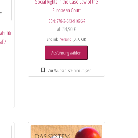
Social Rights in the Case Law of the
European Court
ISBN:
978-3-643-91096-7
ab
34,90
€
ahr für
und inkl.
Versand
(D, A, CH)
aft?
Ausführung wählen