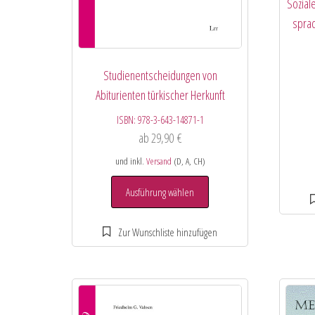
Sozial
spra
Studienentscheidungen von
Abiturienten türkischer Herkunft
ISBN:
978-3-643-14871-1
ab
29,90
€
und inkl.
Versand
(D, A, CH)
Ausführung wählen