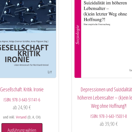
Gesellschaft. Kritik. Ironie
Depressionen und Suizidalität
höheren Lebensalter – (k)ein le
ISBN:
978-3-643-51141-6
Weg ohne Hoffnung?!
ab
24,90
€
ISBN:
978-3-643-15031-8
und inkl.
Versand
(D, A, CH)
ab
39,90
€
Ausführung wählen