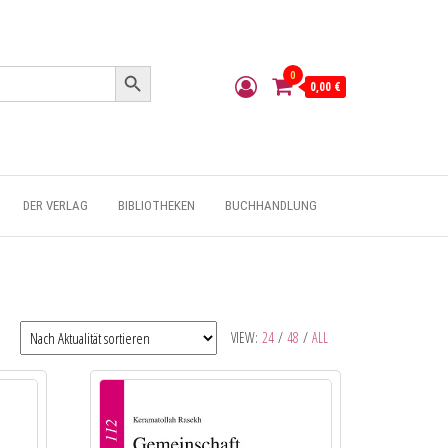
Search Button
0
0,00 €
DER VERLAG
BIBLIOTHEKEN
BUCHHANDLUNG
VIEW:
24
/
48
/
ALL