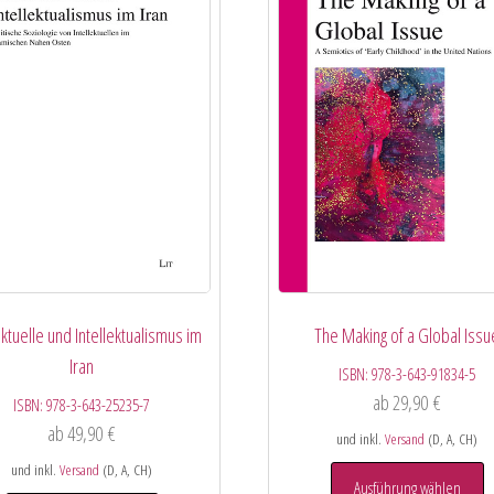
ektuelle und Intellektualismus im
The Making of a Global Issu
Iran
ISBN:
978-3-643-91834-5
ab
29,90
€
ISBN:
978-3-643-25235-7
ab
49,90
€
und inkl.
Versand
(D, A, CH)
und inkl.
Versand
(D, A, CH)
Ausführung wählen