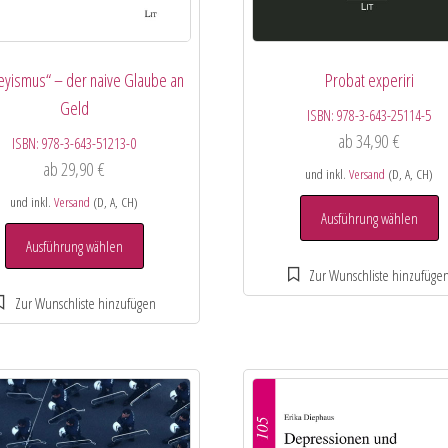
yismus“ – der naive Glaube an
Probat experiri
Geld
ISBN:
978-3-643-25114-5
ab
34,90
€
ISBN:
978-3-643-51213-0
ab
29,90
€
und inkl.
Versand
(D, A, CH)
und inkl.
Versand
(D, A, CH)
Ausführung wählen
Ausführung wählen