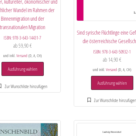
er, kultureller, ökonomischer und
chlicher Wandel im Rahmen der
Binnenmigration und der
transnationalen Migration
Sind syrische Flüchtlinge eine Gef
ISBN:
978-3-643-14431-7
die österreichische Gesellsch
ab
59,90
€
ISBN:
978-3-643-50932-1
und inkl.
Versand
(D, A, CH)
ab
14,90
€
Ausführung wählen
und inkl.
Versand
(D, A, CH)
Ausführung wählen