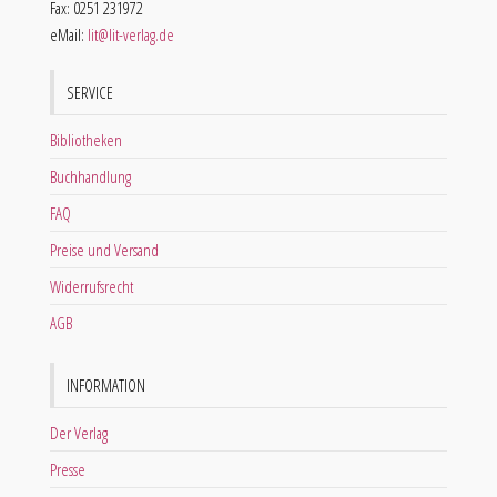
Fax: 0251 231972
eMail:
lit@lit-verlag.de
SERVICE
Bibliotheken
Buchhandlung
FAQ
Preise und Versand
Widerrufsrecht
AGB
INFORMATION
Der Verlag
Presse