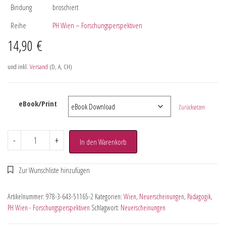
Bindung
broschiert
Reihe
PH Wien – Forschungsperspektiven
14,90
€
und inkl.
Versand
(D, A, CH)
eBook/Print
Zurücksetzen
-
+
In den Warenkorb
Artikelnummer:
978-3-643-51165-2
Kategorien:
Wien
,
Neuerscheinungen
,
Pädagogik
,
PH Wien - Forschungsperspektiven
Schlagwort:
Neuerscheinungen