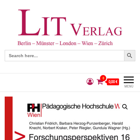
Search Button
Search
for:
0
0,00 €
MENÜ