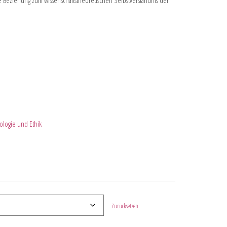
e Beziehung zum wissenschaftstheoretischen Selbstverständnis der
ologie und Ethik
Zurücksetzen