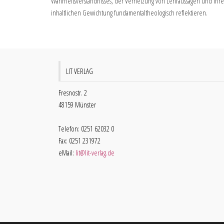
Wahrheitsverständnisses, der Vernetzung von Lehraussagen und ihre
inhaltlichen Gewichtung fundamentaltheologisch reflektieren.
LIT VERLAG
Fresnostr. 2
48159 Münster
Telefon: 0251 62032 0
Fax: 0251 231972
eMail:
lit@lit-verlag.de