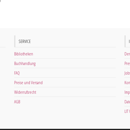
r
SERVICE
Bibliotheken
Der
Buchhandlung
Pre
FAQ
Job
Preise und Versand
Kon
Widerrufsrecht
Imp
AGB
Dat
LIT