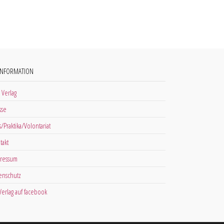
INFORMATION
 Verlag
sse
s/Praktika/Volontariat
takt
ressum
enschutz
 Verlag auf facebook