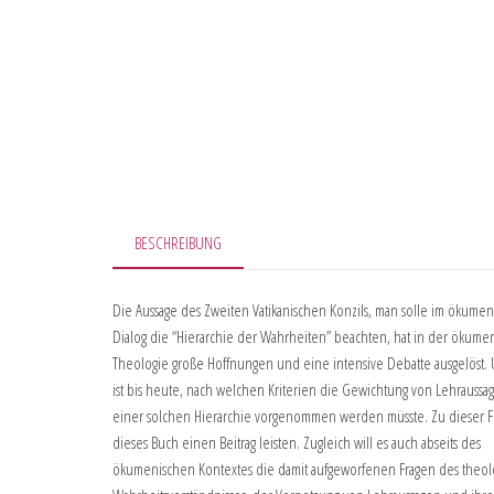
BESCHREIBUNG
Die Aussage des Zweiten Vatikanischen Konzils, man solle im ökume
Dialog die “Hierarchie der Wahrheiten” beachten, hat in der ökume
Theologie große Hoffnungen und eine intensive Debatte ausgelöst. 
ist bis heute, nach welchen Kriterien die Gewichtung von Lehraussa
einer solchen Hierarchie vorgenommen werden müsste. Zu dieser Fr
dieses Buch einen Beitrag leisten. Zugleich will es auch abseits des
ökumenischen Kontextes die damit aufgeworfenen Fragen des theol