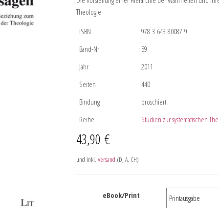
Die Vorstellung einer Hierarchie der Wahrheiten und ihr
Theologie
ISBN
978-3-643-80087-9
Band-Nr.
59
Jahr
2011
Seiten
440
Bindung
broschiert
Reihe
Studien zur systematischen The
43,90
€
und inkl.
Versand
(D, A, CH)
eBook/Print