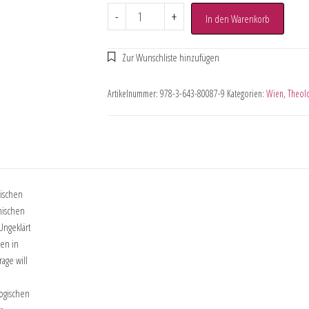
-
+
In den Warenkorb
Artikelnummer:
978-3-643-80087-9
Kategorien:
Wien
,
Theol
nischen
nischen
Ungeklärt
gen in
age will
ogischen