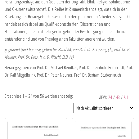
Forschungsbeiträge aus den Gebieten der Dogmatik, Ethik, Religionsphilosophie
und Ökumenewissenschaft. Die Reihe ist ökumenisch angelegt, was sich in der
Besetzung des Herausgeberkreises und in den publizierten Arbeiten spiegelt. Oft
handelt es sich dabei um Qualifikationsschriften (Dissertationen und
Habilitationen), die in jahrelanger tiefgehender Beschäftigung mit dem Thema
entstanden sind und von Theologischen Fakultäten anerkannt wurden.
gegründet (und herausgegeben bis Band 64) von Prof. Dr. E. Lessing (†), Prof. Dr. P.
Neuner, Prof. Dr. Dres. h. c. D. Ritschl, D.D. (†)
Herausgegeben von Prof. Dr. Michael Beintker, Prof. Dr. Reinhold Bernhardt, Prof.
Dr. Ralf Miggelbrink, Prof. Dr. Peter Neuner, Prof. Dr. Bertram Stubenrauch
Ergebnisse 1 – 24 von 56 werden angezeigt
VIEW:
24
/
48
/
ALL