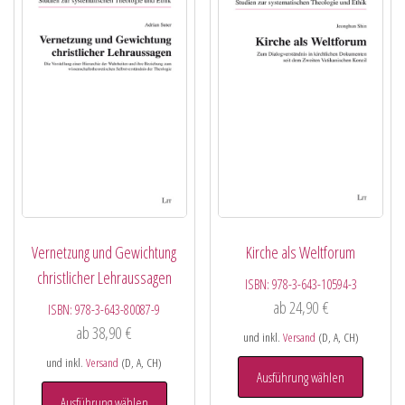
Vernetzung und Gewichtung
Kirche als Weltforum
christlicher Lehraussagen
ISBN:
978-3-643-10594-3
ab
24,90
€
ISBN:
978-3-643-80087-9
ab
38,90
€
und inkl.
Versand
(D, A, CH)
und inkl.
Versand
(D, A, CH)
Ausführung wählen
Ausführung wählen