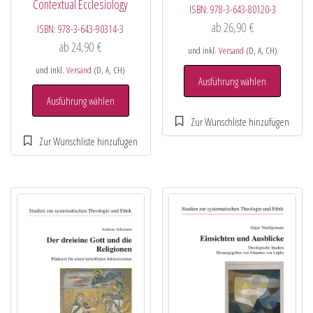
Contextual Ecclesiology
ISBN:
978-3-643-80120-3
ab
26,90
€
ISBN:
978-3-643-90314-3
ab
24,90
€
und inkl.
Versand
(D, A, CH)
und inkl.
Versand
(D, A, CH)
Ausführung wählen
Ausführung wählen