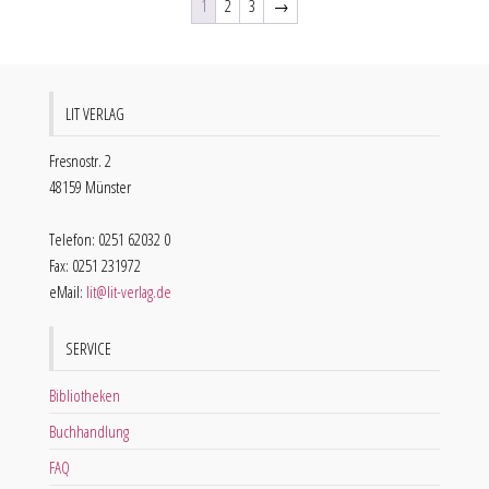
1
2
3
→
LIT VERLAG
Fresnostr. 2
48159 Münster
Telefon: 0251 62032 0
Fax: 0251 231972
eMail:
lit@lit-verlag.de
SERVICE
Bibliotheken
Buchhandlung
FAQ