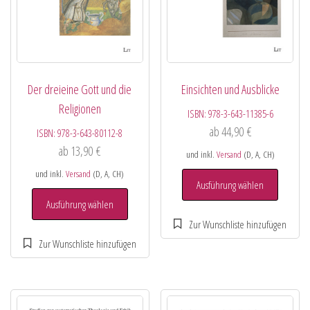
Der dreieine Gott und die
Einsichten und Ausblicke
Religionen
ISBN:
978-3-643-11385-6
ab
44,90
€
ISBN:
978-3-643-80112-8
ab
13,90
€
und inkl.
Versand
(D, A, CH)
und inkl.
Versand
(D, A, CH)
Ausführung wählen
Ausführung wählen