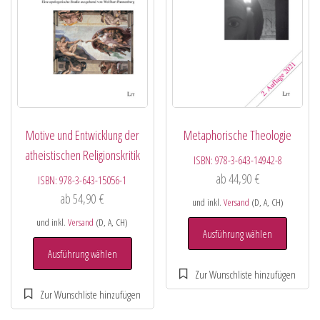
Motive und Entwicklung der
Metaphorische Theologie
atheistischen Religionskritik
ISBN:
978-3-643-14942-8
ab
44,90
€
ISBN:
978-3-643-15056-1
ab
54,90
€
und inkl.
Versand
(D, A, CH)
und inkl.
Versand
(D, A, CH)
Ausführung wählen
Ausführung wählen