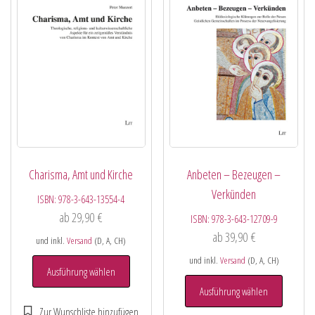
Charisma, Amt und Kirche
Anbeten – Bezeugen –
Verkünden
ISBN:
978-3-643-13554-4
ab
29,90
€
ISBN:
978-3-643-12709-9
ab
39,90
€
und inkl.
Versand
(D, A, CH)
und inkl.
Versand
(D, A, CH)
Ausführung wählen
Ausführung wählen