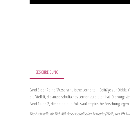
BESCHREIBUNG
Band 3 der Reihe “Ausserschulische Lernorte – Beiträge zur Didaktik”
die Vielfalt, die ausserschulisches Lernen zu bieten hat. Die vorg
Band 1 und 2, die beide den Fokus auf empirische Forschung legen.
Die Fachstelle für Didaktik Ausserschulischer Lernorte (FDAL) der PH Lu