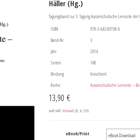
Häller (Hg.)
Tagungsband zur 3. Tagung Ausserschulische Lernorte de
ISBN
978-3-643-80158-6
Band-Nr.
3
Jahr
2014
Seiten
168
Bindung
broschiert
Reihe
Ausserschulische Lernorte – Bei
13,90
€
und inkl.
Versand
(D, A, CH)
eBook/Print