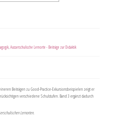
agogik
,
Ausserschulische Lernorte - Beiträge zur Didaktik
leineren Beiträgen zu Good-Practice-Exkursionsbeispielen zeigt er
erücksichtigen verschiedene Schulstufen. Band 3 ergänzt dadurch
serschulischen Lernorten.