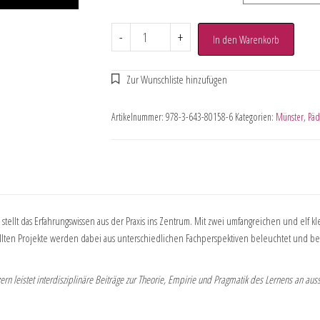
-
+
In den Warenkorb
Artikelnummer:
978-3-643-80158-6
Kategorien:
Münster
,
Päd
 stellt das Erfahrungswissen aus der Praxis ins Zentrum. Mit zwei umfangreichen und elf k
estellten Projekte werden dabei aus unterschiedlichen Fachperspektiven beleuchtet und b
zern leistet interdisziplinäre Beiträge zur Theorie, Empirie und Pragmatik des Lernens an aus