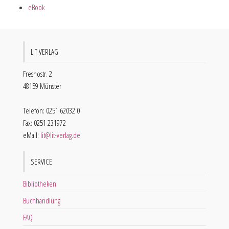
eBook
LIT VERLAG
Fresnostr. 2
48159 Münster
Telefon: 0251 62032 0
Fax: 0251 231972
eMail:
lit@lit-verlag.de
SERVICE
Bibliotheken
Buchhandlung
FAQ