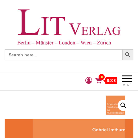
Search Button
Search
for:
0
0,00 €
MENÜ