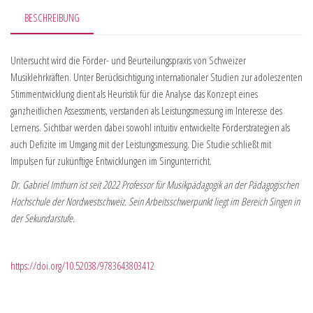
BESCHREIBUNG
Untersucht wird die Förder- und Beurteilungspraxis von Schweizer
Musiklehrkräften. Unter Berücksichtigung internationaler Studien zur adoleszenten
Stimmentwicklung dient als Heuristik für die Analyse das Konzept eines
ganzheitlichen Assessments, verstanden als Leistungsmessung im Interesse des
Lernens. Sichtbar werden dabei sowohl intuitiv entwickelte Förderstrategien als
auch Defizite im Umgang mit der Leistungsmessung. Die Studie schließt mit
Impulsen für zukünftige Entwicklungen im Singunterricht.
Dr. Gabriel Imthurn ist seit 2022 Professor für Musikpädagogik an der Pädagogischen
Hochschule der Nordwestschweiz. Sein Arbeitsschwerpunkt liegt im Bereich Singen in
der Sekundarstufe.
https://doi.org/10.52038/9783643803412