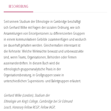
BESCHREIBUNG
Seit seinem Studium der Ethnologie in Cambridge beschäftigt
sich Gerhard Wilke mit Fragen der sozialen Ordnung, wie sich
Ansammlungen von Einzelpersonen zu differenzierten Gruppen
in einem kommunikativen Gebilde zusammenfügen und wodurch
sie dauerhaft gehalten werden. Gleichermaßen interessant ist
die Kehrseite: Welche Wirkmächte bewusst und unbewusst aktiv
sind, wenn Teams, Organisationen, Behörden oder Firmen
auseinanderdriften. In diesem Buch wird die
ethnologisch-gruppenanalytische Praxis in der
Organisationsberatung, in Großgruppen sowie in
unterschiedlichen Supervisions- und Balintgruppen erläutert.
Gerhard Wilke (London), Studium der
Ethnologie am King’s College, Cambridge bei Sir Edmund
Leach, Honorary Fellow RCGP, Fellow IAGP,