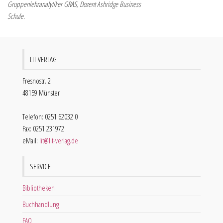
Gruppenlehranalytiker GRAS, Dozent Ashridge Business
Schule.
LIT VERLAG
Fresnostr. 2
48159 Münster
Telefon: 0251 62032 0
Fax: 0251 231972
eMail:
lit@lit-verlag.de
SERVICE
Bibliotheken
Buchhandlung
FAQ