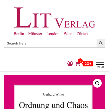
Search Button
Search
for:
0
0,00 €
MENÜ