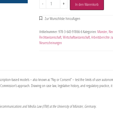
-
+
In den Warenkorb
Artikelnummer:
978-3-643-91866-6
Kategorien:
Münster
,
Neu
Rechtswissenschaft
,
Wirtschaftswissenschaft
,
Arbeitsberichte 
Neuerscheinungen
subscription-based models – also known as “Pay or Consent” – test the limits of user auto
mmission’s approach. Drawing on case law, legislative history, and regulatory practice, it
, Telecommunications and Media Law (ITM) at the University of Münster, Germany.