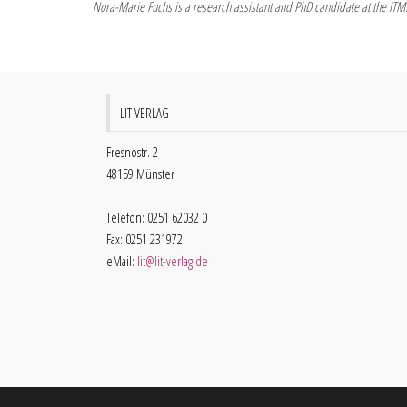
Nora-Marie Fuchs is a research assistant and PhD candidate at the ITM
LIT VERLAG
Fresnostr. 2
48159 Münster
Telefon: 0251 62032 0
Fax: 0251 231972
eMail:
lit@lit-verlag.de