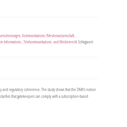
erscheinungen
,
Kommunikations-/Medienwissenschaft
,
zum Informations-, Telekommunikations- und Medienrecht
Schlagwort:
nomy and regulatory coherence. The study shows that the DMA’s notion
 clarifies that gatekeepers can comply with a subscription-based