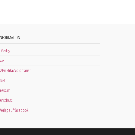
INFORMATION
 Verlag
sse
s/Praktika/Volontariat
takt
ressum
enschutz
 Verlag auf facebook