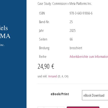
Case Study: Commission v Meta Platforms Inc.
ISBN
978-3-643-91866-6
Band-Nr.
25
Jahr
2025
Seiten
66
Bindung
broschiert
Reihe
Arbeitsberichte zum Informati
24,90
€
und inkl.
Versand
(D, A, CH)
eBook/Print