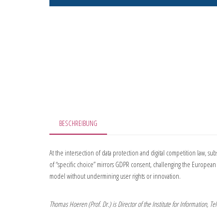
BESCHREIBUNG
At the intersection of data protection and digital competition law, 
of “specific choice” mirrors GDPR consent, challenging the European Co
model without undermining user rights or innovation.
Thomas Hoeren (Prof. Dr.) is Director of the Institute for Information