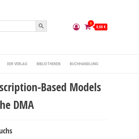
Search Button
0
0,00 €
DER VERLAG
BIBLIOTHEKEN
BUCHHANDLUNG
bscription-Based Models
 the DMA
uchs