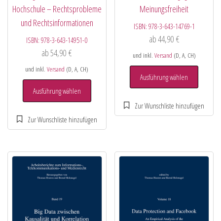
Hochschule – Rechtsprobleme
Meinungsfreiheit
und Rechtsinformationen
ISBN:
978-3-643-14769-1
ab
44,90
€
ISBN:
978-3-643-14951-0
ab
54,90
€
und inkl.
Versand
(D, A, CH)
und inkl.
Versand
(D, A, CH)
Ausführung wählen
Ausführung wählen