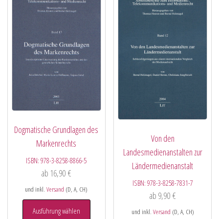
Dogmatische Grundlagen des
Von den
Markenrechts
Landesmedienanstalten zur
ISBN:
978-3-8258-8866-5
Ländermedienanstalt
ab
16,90
€
ISBN:
978-3-8258-7831-7
und inkl.
Versand
(D, A, CH)
ab
9,90
€
Ausführung wählen
und inkl.
Versand
(D, A, CH)