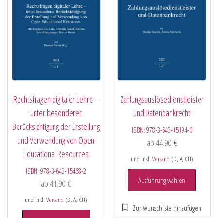
Rechtsfragen digitaler Lehre –
Zahlungsauslösedienstleister
unter besonderer
und Datenbankrecht
Berücksichtigung der Erstellung
ISBN:
978-3-643-15194-0
und Verwendung von Open
ab
44,90
€
Educational Resources
und inkl.
Versand
(D, A, CH)
ISBN:
978-3-643-15468-2
Ausführung wählen
ab
44,90
€
und inkl.
Versand
(D, A, CH)