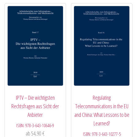
IPTV – Die wichtigsten
Regulating
Rechtsfragen aus Sicht der
Telecommunications in the EU
Anbieter
and China: What Lessons to be
Learned?
ISBN:
978-3-643-10646-9
ab
54,90
€
ISBN:
978-3-643-10277-5