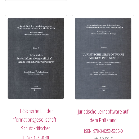
IT-Sicherheit in der
Juristische Lernsoftware auf
Informationsgesellschaft –
dem Prüfstand
Schutz kritischer
ISBN:
978-3-8258-5235-0
Infrastrukturen