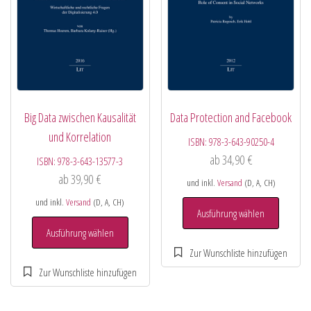
Big Data zwischen Kausalität
Data Protection and Facebook
und Korrelation
ISBN:
978-3-643-90250-4
ab
34,90
€
ISBN:
978-3-643-13577-3
ab
39,90
€
und inkl.
Versand
(D, A, CH)
und inkl.
Versand
(D, A, CH)
Ausführung wählen
Ausführung wählen