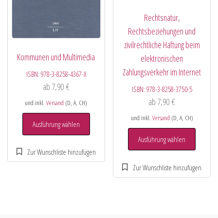
Rechtsnatur,
Rechtsbeziehungen und
zivilrechtliche Haftung beim
Kommunen und Multimedia
elektronischen
Zahlungsverkehr im Internet
ISBN:
978-3-8258-4367-X
ab
7,90
€
ISBN:
978-3-8258-3750-5
ab
7,90
€
und inkl.
Versand
(D, A, CH)
und inkl.
Versand
(D, A, CH)
Ausführung wählen
Ausführung wählen