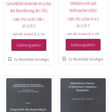
Urheberrecht und
Gerichtliche Kontrolle im Lichte
Verbraucherschutz
der Novellierung des TKG
ISBN:
978-3-8258-6714-5
ISBN:
978-3-8258-7008-1
ab
4,90
€
ab
4,90
€
und inkl.
Versand
(D, A, CH)
und inkl.
Versand
(D, A, CH)
Ausführung wählen
Ausführung wählen