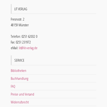
LIT VERLAG
Fresnostr. 2
48159 Münster
Telefon: 0251 62032 0
Fax: 0251 231972
eMail:
lit@lit-verlag.de
SERVICE
Bibliotheken
Buchhandlung
FAQ
Preise und Versand
Widerrufsrecht