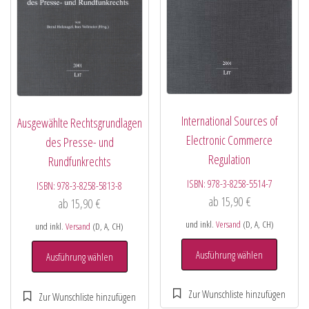
International Sources of
Ausgewählte Rechtsgrundlagen
Electronic Commerce
des Presse- und
Regulation
Rundfunkrechts
ISBN:
978-3-8258-5514-7
ISBN:
978-3-8258-5813-8
ab
15,90
€
ab
15,90
€
und inkl.
Versand
(D, A, CH)
und inkl.
Versand
(D, A, CH)
Ausführung wählen
Ausführung wählen