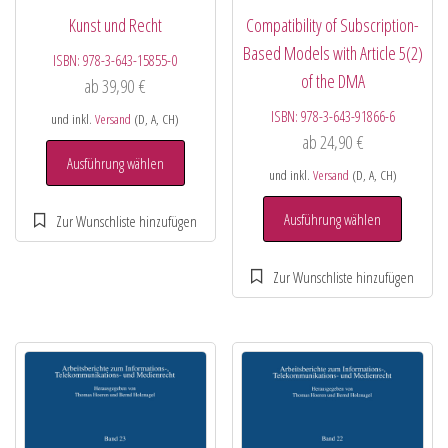
Kunst und Recht
Compatibility of Subscription-
Based Models with Article 5(2)
ISBN:
978-3-643-15855-0
of the DMA
ab
39,90
€
ISBN:
978-3-643-91866-6
und inkl.
Versand
(D, A, CH)
ab
24,90
€
Ausführung wählen
und inkl.
Versand
(D, A, CH)
Ausführung wählen