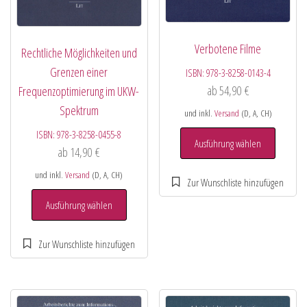
Verbotene Filme
Rechtliche Möglichkeiten und
Grenzen einer
ISBN:
978-3-8258-0143-4
ab
54,90
€
Frequenzoptimierung im UKW-
Spektrum
und inkl.
Versand
(D, A, CH)
ISBN:
978-3-8258-0455-8
Ausführung wählen
ab
14,90
€
und inkl.
Versand
(D, A, CH)
Ausführung wählen