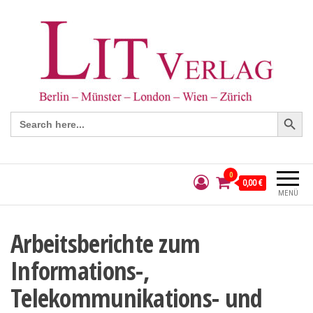
Search Button
Search
for:
0
0,00 €
MENÜ
Arbeitsberichte zum
Informations-,
Telekommunikations- und