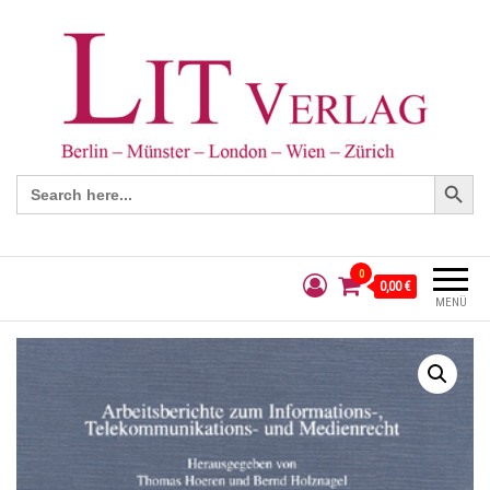
Search Button
Search
for:
0
0,00 €
MENÜ