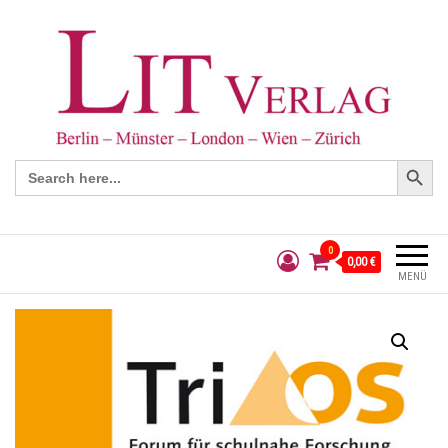
Search Button
Search
for:
0
0,00 €
MENÜ