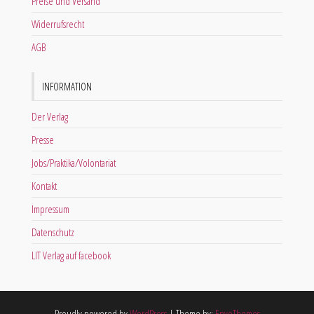
Preise und Versand
Widerrufsrecht
AGB
INFORMATION
Der Verlag
Presse
Jobs/Praktika/Volontariat
Kontakt
Impressum
Datenschutz
LIT Verlag auf facebook
Proudly powered by
WordPress
|
Theme by:
EnvoThemes