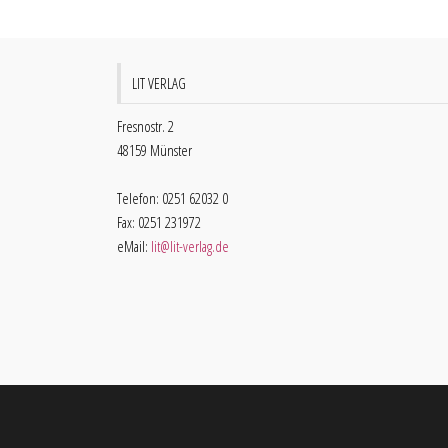
LIT VERLAG
Fresnostr. 2
48159 Münster
Telefon: 0251 62032 0
Fax: 0251 231972
eMail:
lit@lit-verlag.de