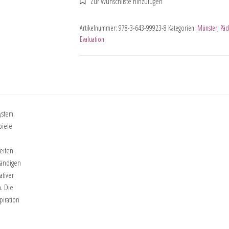
Artikelnummer:
978-3-643-99923-8
Kategorien:
Münster
,
Päd
Evaluation
ystem.
piele
eiten
tändigen
tiver
. Die
piration