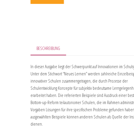
BESCHREIBUNG
In dieser Ausgabe liegt der Schwerpunkt auf Innovationen im Schuls
Unter dem Stichwort “Neues Lernen” werden zahlreiche Einzelbeis
innovativer Schulen zusammengetragen, die durch Prozesse der
Schulentwicklung Konzepte für subjektiv bedeutsame Lerngelegenh
erarbeitet haben. Die referierten Beispiele sind Ausdruck einer bes
Bottom-up-Reform teilautonomer Schulen, die im Rahmen administra
Vorgaben Lösungen für ihre spezifischen Probleme gefunden haben
ausgewählten Beispiele können anderen Schulen als Quelle der Ins
dienen.