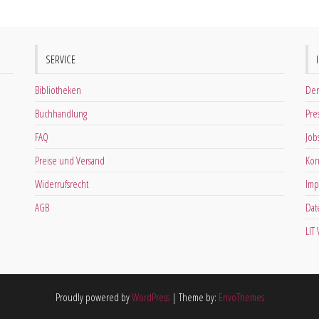
SERVICE
Bibliotheken
Der
Buchhandlung
Pre
FAQ
Job
Preise und Versand
Kon
Widerrufsrecht
Imp
AGB
Dat
LIT
Proudly powered by
WordPress
|
Theme by:
EnvoThemes