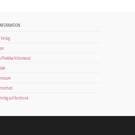
INFORMATION
 Verlag
sse
s/Praktika/Volontariat
takt
ressum
enschutz
 Verlag auf facebook