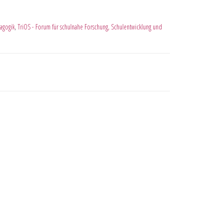
agogik
,
TriOS - Forum für schulnahe Forschung, Schulentwicklung und