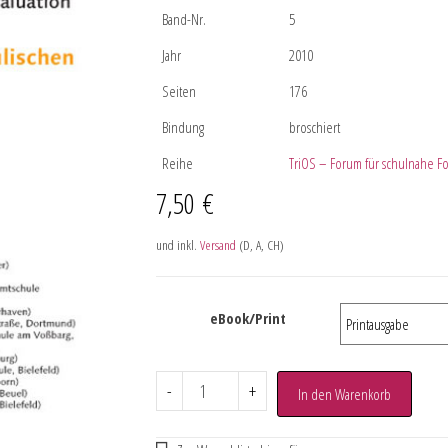
Band-Nr.
5
Jahr
2010
Seiten
176
Bindung
broschiert
Reihe
TriOS – Forum für schulnahe F
7,50
€
und inkl.
Versand
(D, A, CH)
eBook/Print
-
+
In den Warenkorb