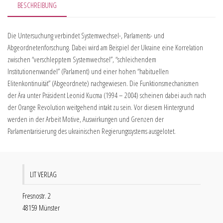
BESCHREIBUNG
Die Untersuchung verbindet Systemwechsel-, Parlaments- und
Abgeordnetenforschung. Dabei wird am Beispiel der Ukraine eine Korrelation
zwischen “verschlepptem Systemwechsel”, “schleichendem
Institutionenwandel” (Parlament) und einer hohen “habituellen
Elitenkontinuität” (Abgeordnete) nachgewiesen. Die Funktionsmechanismen
der Ära unter Präsident Leonid Kucma (1994 – 2004) scheinen dabei auch nach
der Orange Revolution weitgehend intakt zu sein. Vor diesem Hintergrund
werden in der Arbeit Motive, Auswirkungen und Grenzen der
Parlamentarisierung des ukrainischen Regierungssystems ausgelotet.
LIT VERLAG
Fresnostr. 2
48159 Münster