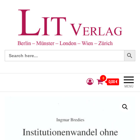
Search Button
Search
for:
0
0,00 €
MENÜ