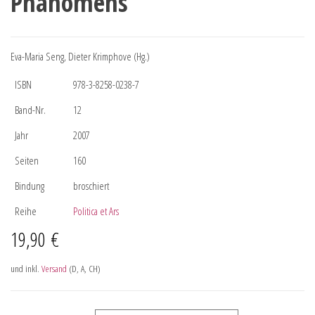
Phänomens
Eva-Maria Seng, Dieter Krimphove (Hg.)
ISBN
978-3-8258-0238-7
Band-Nr.
12
Jahr
2007
Seiten
160
Bindung
broschiert
Reihe
Politica et Ars
19,90
€
und inkl.
Versand
(D, A, CH)