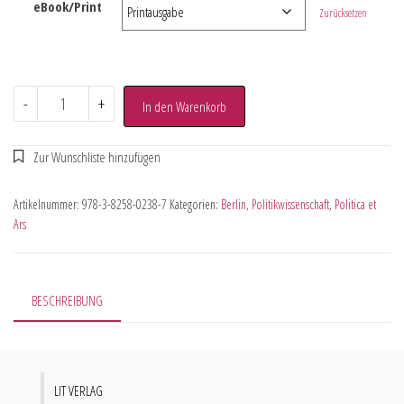
eBook/Print
Zurücksetzen
-
+
In den Warenkorb
Artikelnummer:
978-3-8258-0238-7
Kategorien:
Berlin
,
Politikwissenschaft
,
Politica et
Ars
BESCHREIBUNG
LIT VERLAG