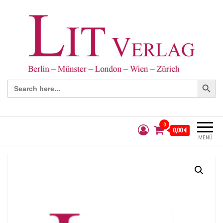
Search Button
Search
for:
0
0,00 €
MENÜ