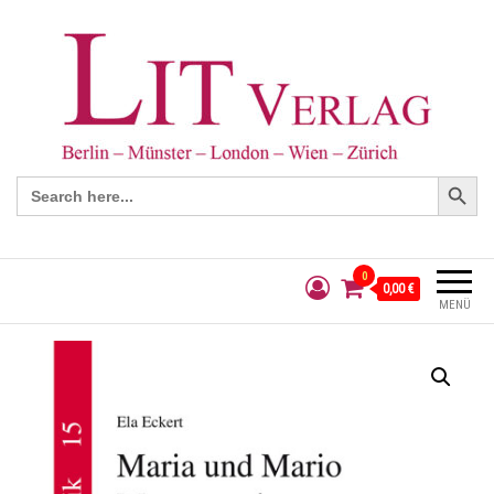
Search Button
Search
for:
0
0,00 €
MENÜ