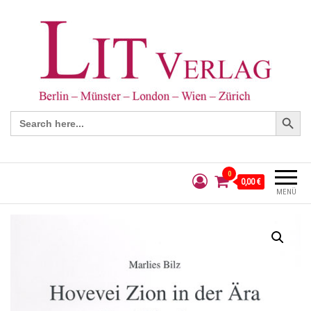
Search Button
Search
for:
0
0,00 €
MENÜ