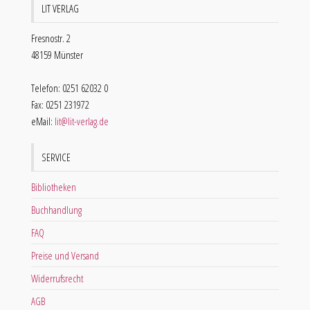
LIT VERLAG
Fresnostr. 2
48159 Münster
Telefon: 0251 62032 0
Fax: 0251 231972
eMail:
lit@lit-verlag.de
SERVICE
Bibliotheken
Buchhandlung
FAQ
Preise und Versand
Widerrufsrecht
AGB