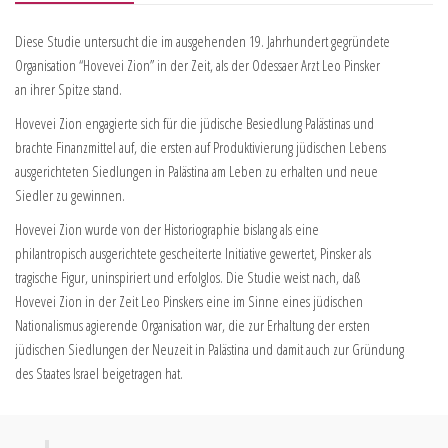
Diese Studie untersucht die im ausgehenden 19. Jahrhundert gegründete
Organisation “Hovevei Zion” in der Zeit, als der Odessaer Arzt Leo Pinsker
an ihrer Spitze stand.
Hovevei Zion engagierte sich für die jüdische Besiedlung Palästinas und
brachte Finanzmittel auf, die ersten auf Produktivierung jüdischen Lebens
ausgerichteten Siedlungen in Palästina am Leben zu erhalten und neue
Siedler zu gewinnen.
Hovevei Zion wurde von der Historiographie bislang als eine
philantropisch ausgerichtete gescheiterte Initiative gewertet, Pinsker als
tragische Figur, uninspiriert und erfolglos. Die Studie weist nach, daß
Hovevei Zion in der Zeit Leo Pinskers eine im Sinne eines jüdischen
Nationalismus agierende Organisation war, die zur Erhaltung der ersten
jüdischen Siedlungen der Neuzeit in Palästina und damit auch zur Gründung
des Staates Israel beigetragen hat.