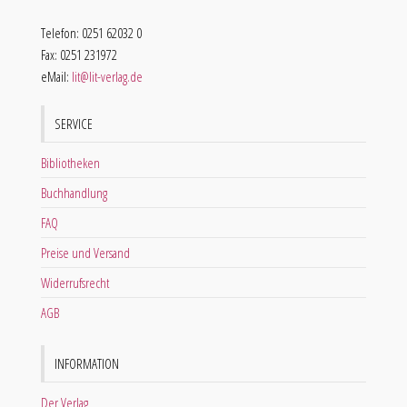
Telefon: 0251 62032 0
Fax: 0251 231972
eMail:
lit@lit-verlag.de
SERVICE
Bibliotheken
Buchhandlung
FAQ
Preise und Versand
Widerrufsrecht
AGB
INFORMATION
Der Verlag