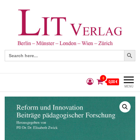
Search Button
Search
for:
0
0,00 €
MENÜ