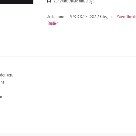
Artikelnummer:
978-3-8258-0882-2
Kategorien:
Wien
,
Theol
Studien
a in
zudenken.
anz
em
ür