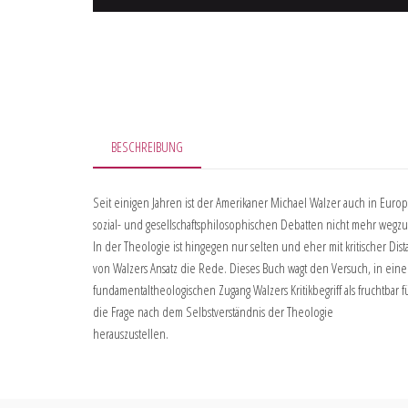
BESCHREIBUNG
Seit einigen Jahren ist der Amerikaner Michael Walzer auch in Europ
sozial- und gesellschaftsphilosophischen Debatten nicht mehr weg
In der Theologie ist hingegen nur selten und eher mit kritischer Dist
von Walzers Ansatz die Rede. Dieses Buch wagt den Versuch, in ein
fundamentaltheologischen Zugang Walzers Kritikbegriff als fruchtbar f
die Frage nach dem Selbstverständnis der Theologie
herauszustellen.