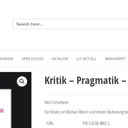
Search
for:
LDUNGEN
OPEN ACCESS
KATALOGE
LIT AKTUELL
MANUSKRIPT
Kritik – Pragmatik – 
Hans Schürmann
Der Ansatz von Michael Walzer und dessen Bedeutung für
ISBN
978-3-8258-0882-2