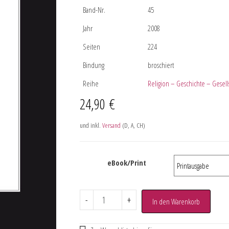
Band-Nr.
45
Jahr
2008
Seiten
224
Bindung
broschiert
Reihe
Religion – Geschichte – Gesell
24,90
€
und inkl.
Versand
(D, A, CH)
eBook/Print
-
+
In den Warenkorb