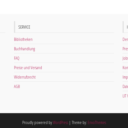
SERVICE
Bibliotheken
Der
Buchhandlung
Pre
FAQ
Job
Preise und Versand
Kon
Widerrufsrecht
Imp
AGB
Dat
LIT
Proudly powered by
WordPress
|
Theme by:
EnvoThemes