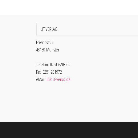
LIT VERLAG
Fresnostr. 2
48159 Münster
Telefon: 0251 62032 0
Fax: 0251 231972
eMail:
lit@lit-verlag.de