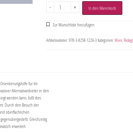
-
+
In den Warenkorb
Artikelnummer:
978-3-8258-1226-3
Kategorien:
Wien
,
Pädago
rientierungshilfe für ihr
massiver Alternativanbieter in den
zeigt werden kann, fußt dies
ent. Durch den Besuch der
 und oberflächlichen
 gegenübergestellt. Gleichzeitig
matisch erweitert.