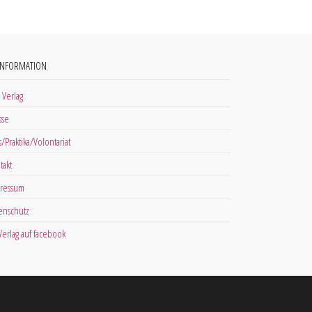
INFORMATION
 Verlag
sse
s/Praktika/Volontariat
takt
ressum
enschutz
 Verlag auf facebook