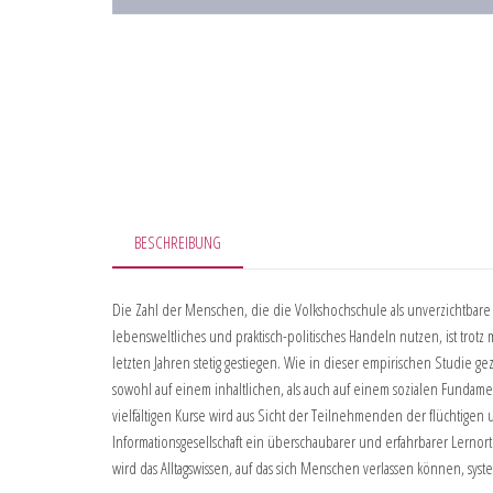
BESCHREIBUNG
Die Zahl der Menschen, die die Volkshochschule als unverzichtbare O
lebensweltliches und praktisch-politisches Handeln nutzen, ist trotz 
letzten Jahren stetig gestiegen. Wie in dieser empirischen Studie ge
sowohl auf einem inhaltlichen, als auch auf einem sozialen Fundam
vielfältigen Kurse wird aus Sicht der Teilnehmenden der flüchtigen
Informationsgesellschaft ein überschaubarer und erfahrbarer Lernort
wird das Alltagswissen, auf das sich Menschen verlassen können, syste