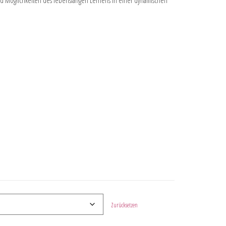
d Möglichkeiten des lebenslangen Lernens in einer dynamischen
Zurücksetzen