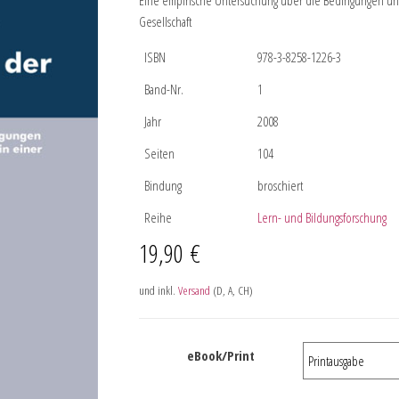
Eine empirische Untersuchung über die Bedingungen un
Gesellschaft
ISBN
978-3-8258-1226-3
Band-Nr.
1
Jahr
2008
Seiten
104
Bindung
broschiert
Reihe
Lern- und Bildungsforschung
19,90
€
und inkl.
Versand
(D, A, CH)
eBook/Print