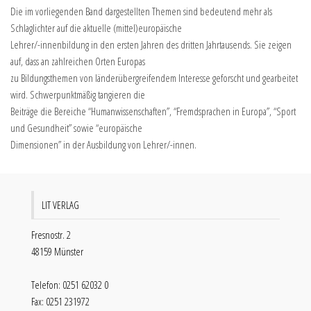
Die im vorliegenden Band dargestellten Themen sind bedeutend mehr als
Schlaglichter auf die aktuelle (mittel)europäische
Lehrer/-innenbildung in den ersten Jahren des dritten Jahrtausends. Sie zeigen
auf, dass an zahlreichen Orten Europas
zu Bildungsthemen von länderübergreifendem Interesse geforscht und gearbeitet
wird. Schwerpunktmäßig tangieren die
Beiträge die Bereiche “Humanwissenschaften”, “Fremdsprachen in Europa”, “Sport
und Gesundheit” sowie “europäische
Dimensionen” in der Ausbildung von Lehrer/-innen.
LIT VERLAG
Fresnostr. 2
48159 Münster
Telefon: 0251 62032 0
Fax: 0251 231972