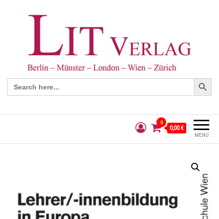
Search Button
Search
for:
0
0,00 €
MENÜ