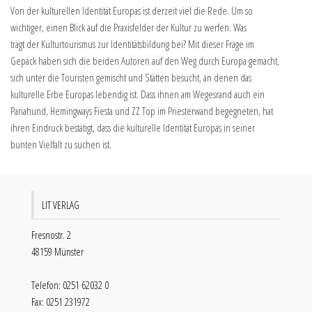
Von der kulturellen Identität Europas ist derzeit viel die Rede. Um so
wichtiger, einen Blick auf die Praxisfelder der Kultur zu werfen. Was
trägt der Kulturtourismus zur Identitätsbildung bei? Mit dieser Frage im
Gepäck haben sich die beiden Autoren auf den Weg durch Europa gemacht,
sich unter die Touristen gemischt und Stätten besucht, an denen das
kulturelle Erbe Europas lebendig ist. Dass ihnen am Wegesrand auch ein
Pariahund, Hemingways Fiesta und ZZ Top im Priesterwand begegneten, hat
ihren Eindruck bestätigt, dass die kulturelle Identität Europas in seiner
bunten Vielfalt zu suchen ist.
LIT VERLAG
Fresnostr. 2
48159 Münster
Telefon: 0251 62032 0
Fax: 0251 231972