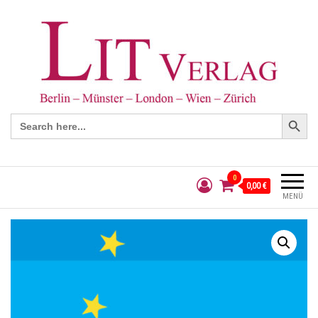
Search Button
Search
for:
0
0,00 €
MENÜ