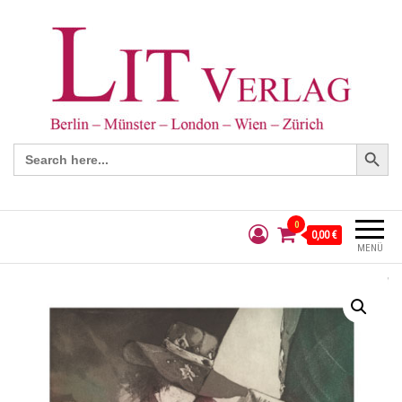
Search Button
Search
for:
0
0,00 €
MENÜ