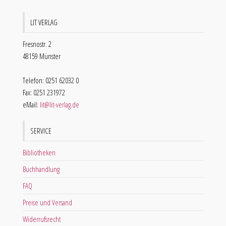
LIT VERLAG
Fresnostr. 2
48159 Münster
Telefon: 0251 62032 0
Fax: 0251 231972
eMail:
lit@lit-verlag.de
SERVICE
Bibliotheken
Buchhandlung
FAQ
Preise und Versand
Widerrufsrecht