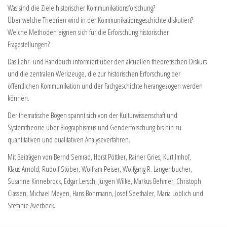
Was sind die Ziele historischer Kommunikationsforschung?
Über welche Theorien wird in der Kommunikationsgeschichte diskutiert?
Welche Methoden eignen sich für die Erforschung historischer
Fragestellungen?
Das Lehr- und Handbuch informiert über den aktuellen theoretischen Diskurs
und die zentralen Werkzeuge, die zur historischen Erforschung der
öffentlichen Kommunikation und der Fachgeschichte herangezogen werden
können.
Der thematische Bogen spannt sich von der Kulturwissenschaft und
Systemtheorie über Biographismus und Genderforschung bis hin zu
quantitativen und qualitativen Analyseverfahren.
Mit Beiträgen von Bernd Semrad, Horst Pöttker, Rainer Gries, Kurt Imhof,
Klaus Arnold, Rudolf Stöber, Wolfram Peiser, Wolfgang R. Langenbucher,
Susanne Kinnebrock, Edgar Lersch, Jürgen Wilke, Markus Behmer, Christoph
Classen, Michael Meyen, Hans Bohrmann, Josef Seethaler, Maria Löblich und
Stefanie Averbeck.