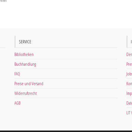
einer
SERVICE
Bibliotheken
Der
Buchhandlung
Pre
FAQ
Job
Preise und Versand
Kon
Widerrufsrecht
Imp
AGB
Dat
LIT