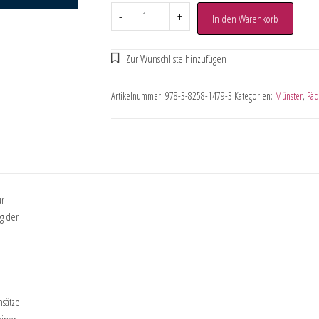
-
+
In den Warenkorb
Artikelnummer:
978-3-8258-1479-3
Kategorien:
Münster
,
Päd
ur
g der
e
nsätze