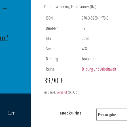
Dorothea Piening, Felix Rauner (Hg.)
ISBN
978-3-8258-1479-3
Band-Nr.
19
Jahr
2008
Seiten
408
Bindung
broschiert
Reihe
Bildung und Arbeitswelt
39,90
€
und inkl.
Versand
(D, A, CH)
eBook/Print