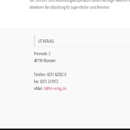
der Lernort- und Ausbildungskooperation bilden wichtige Faktoren 
attraktiven Berufsbildung für Jugendliche und Betriebe.
LIT VERLAG
Fresnostr. 2
48159 Münster
Telefon: 0251 62032 0
Fax: 0251 231972
eMail:
lit@lit-verlag.de