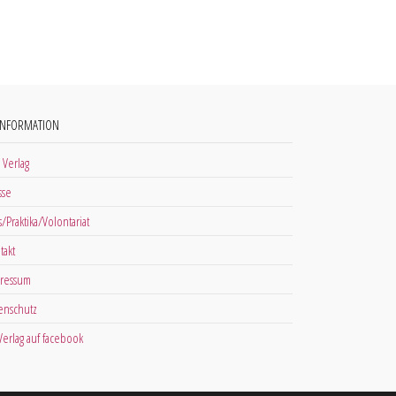
INFORMATION
 Verlag
sse
s/Praktika/Volontariat
takt
ressum
enschutz
 Verlag auf facebook