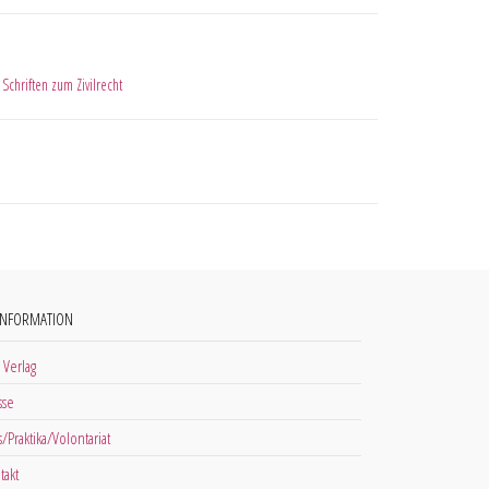
,
Schriften zum Zivilrecht
INFORMATION
 Verlag
sse
s/Praktika/Volontariat
takt