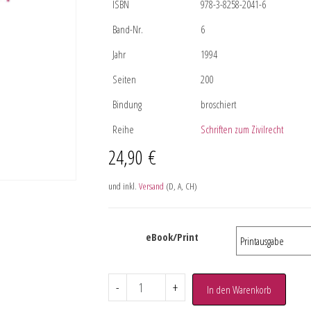
ISBN
978-3-8258-2041-6
Band-Nr.
6
Jahr
1994
Seiten
200
Bindung
broschiert
Reihe
Schriften zum Zivilrecht
24,90
€
und inkl.
Versand
(D, A, CH)
eBook/Print
-
+
In den Warenkorb