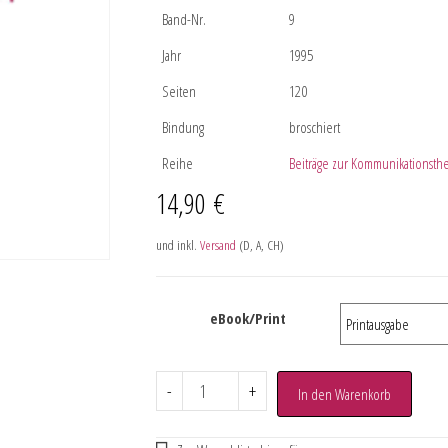
Band-Nr.
9
Jahr
1995
Seiten
120
Bindung
broschiert
Reihe
Beiträge zur Kommunikationsth
14,90
€
und inkl.
Versand
(D, A, CH)
eBook/Print
-
+
In den Warenkorb