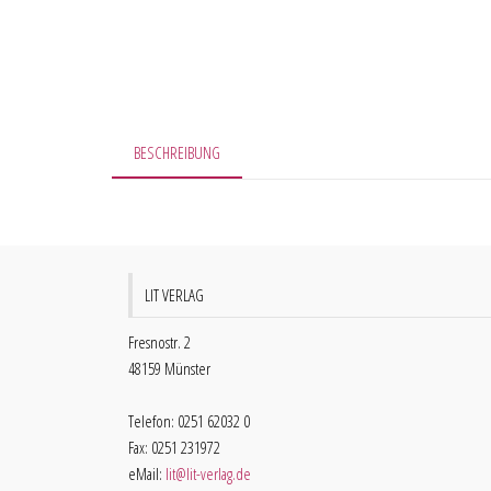
BESCHREIBUNG
LIT VERLAG
Fresnostr. 2
48159 Münster
Telefon: 0251 62032 0
Fax: 0251 231972
eMail:
lit@lit-verlag.de