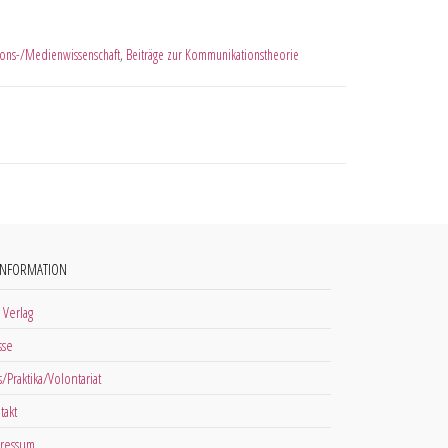
ons-/Medienwissenschaft
,
Beiträge zur Kommunikationstheorie
INFORMATION
 Verlag
sse
s/Praktika/Volontariat
takt
ressum