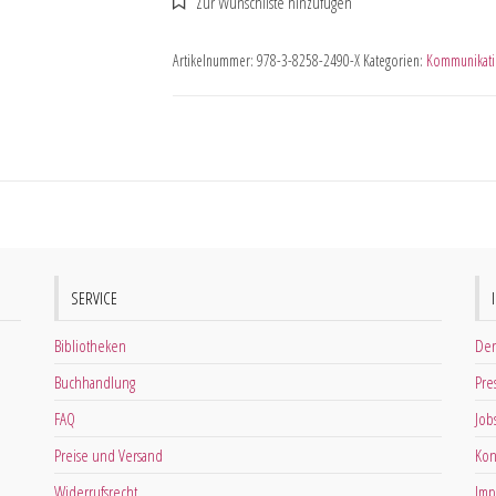
Artikelnummer:
978-3-8258-2490-X
Kategorien:
Kommunikati
SERVICE
Bibliotheken
Der
Buchhandlung
Pre
FAQ
Job
Preise und Versand
Kon
Widerrufsrecht
Imp