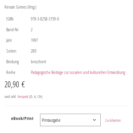
Renate Girmes (Hrsg.)
ISBN
978-3-8258-3159-0
Band-Nr.
2
Jahr
1997
Seiten
280
Bindung
broschiert
Reihe
Pädagogische Beiträge zur sozialen und kulturellen Entwicklung
20,90
€
und inkl.
Versand
(D, A, CH)
eBook/Print
Zurücksetzen