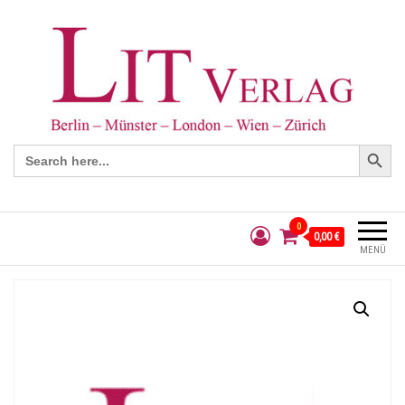
Search Button
Search
for:
0
0,00 €
MENÜ