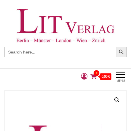
Search Button
Search
for:
0
0,00 €
MENÜ