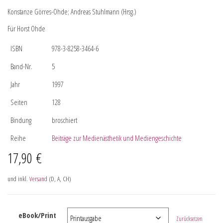
Konstanze Görres-Ohde; Andreas Stuhlmann (Hrsg.)
Für Horst Ohde
ISBN
978-3-8258-3464-6
Band-Nr.
5
Jahr
1997
Seiten
128
Bindung
broschiert
Reihe
Beiträge zur Medienästhetik und Mediengeschichte
17,90
€
und inkl.
Versand
(D, A, CH)
eBook/Print
Zurücksetzen