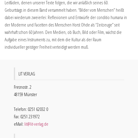
Leitfäden, denen unserer Texte folgen, die wir anläßlich seines 60.
Geburtstags in diesem Band versammelt haben. “Bilder vom Menschen” heißt
dabei wiederum zweierlei: Reflexionen und Entwürfe der conditio humana in
der Moderne und Facetten des Menschen Horst Ohde als “Zeitzeuge” seit
wahrhaft schon 60 Jahren. Den Medien, ob Buch, Bild oder Film, wächst die
Aufgabe eines Instruments zu, mit dem die Kultur als der Raum
individueller geistiger Freiheit verteidigt werden muß.
LIT VERLAG
Fresnostr. 2
48159 Münster
Telefon: 0251 62032 0
Fax: 0251 231972
eMail:
lit@lit-verlag.de