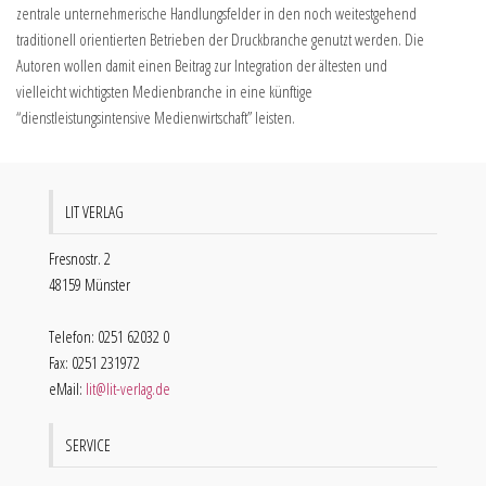
zentrale unternehmerische Handlungsfelder in den noch weitestgehend
traditionell orientierten Betrieben der Druckbranche genutzt werden. Die
Autoren wollen damit einen Beitrag zur Integration der ältesten und
vielleicht wichtigsten Medienbranche in eine künftige
“dienstleistungsintensive Medienwirtschaft” leisten.
LIT VERLAG
Fresnostr. 2
48159 Münster
Telefon: 0251 62032 0
Fax: 0251 231972
eMail:
lit@lit-verlag.de
SERVICE