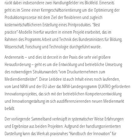
rückt dabei insbesondere zwei Handlungsfelder ins Blickfeld. Einerseits
geht es im Sinne einer Kerngeschäftsorientierung um die Optimierung der
Produktionsprozesse mit dem Ziel der flexibleren und zugleich
kostenwirtschaftlicheren Erstellung eines Printproduktes. “Best
practice”-Modelle hierfür wurden in einem Projekt erarbeitet, das im
Rahmen des Programms Arbeit und Technik des Bundesministers für Bildung,
Wissenschaft, Forschung und Technologie durchgeführt wurde.
Andererseits – und dies ist derzeit in der Praxis die sehr viel größere
Herausforderung – geht es um die Entwicklung und betriebliche Umsetzung
des notwendigen Strukturwandels “vom Druckunternehmen zum
Mediendienstleister”. Diese Leitidee ist auch Inhalt eines noch laufenden,
vom Land NRW und der EU über das NRW-Landesprogramm QUATRO geförderten
Innovationsprojektes, das sich mit der betrieblichen Kompetenzentwicklung
und Innovationsgestaltung im sich ausdifferenzierenden neuen Medienmarkt
befaßt.
Der vorliegende Sammelband verknüpft in systematischer Weise Erfahrungen
und Ergebnisse aus beiden Projekten. Aufgrund der handlungsorientierten
Darstellung kann das Werk als praxisnahes “Handbuch der Innovation” für