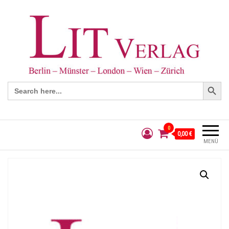
Search Button
Search
for:
0
0,00 €
MENÜ