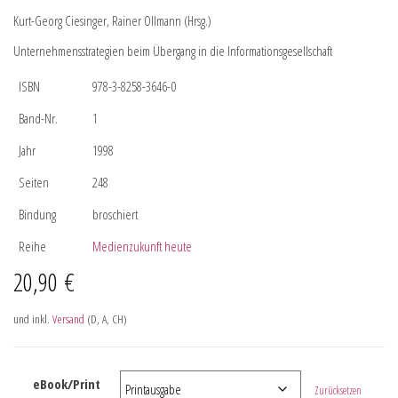
Kurt-Georg Ciesinger, Rainer Ollmann (Hrsg.)
Unternehmensstrategien beim Übergang in die Informationsgesellschaft
ISBN
978-3-8258-3646-0
Band-Nr.
1
Jahr
1998
Seiten
248
Bindung
broschiert
Reihe
Medienzukunft heute
20,90
€
und inkl.
Versand
(D, A, CH)
eBook/Print
Zurücksetzen