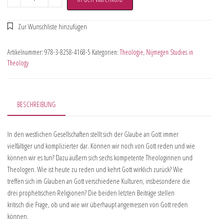
Artikelnummer:
978-3-8258-4168-5
Kategorien:
Theologie
,
Nijmegen Studies in
Theology
BESCHREIBUNG
In den westlichen Gesellschaften stellt sich der Glaube an Gott immer
vielfältiger und komplizierter dar. Können wir noch von Gott reden und wie
können wir es tun? Dazu äußern sich sechs kompetente Theologinnen und
Theologen. Wie ist heute zu reden und kehrt Gott wirklich zurück? Wie
treffen sich im Glauben an Gott verschiedene Kulturen, insbesondere die
drei prophetischen Religionen? Die beiden letzten Beiträge stellen
kritisch die Frage, ob und wie wir überhaupt angemessen von Gott reden
können.