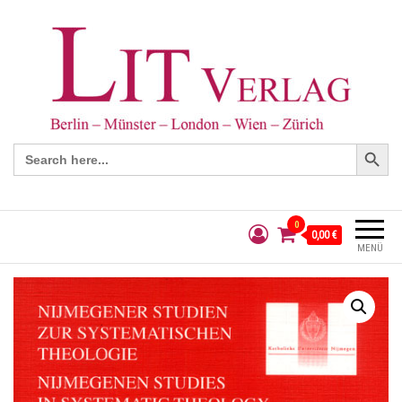
Search Button
Search
for:
0
0,00 €
MENÜ