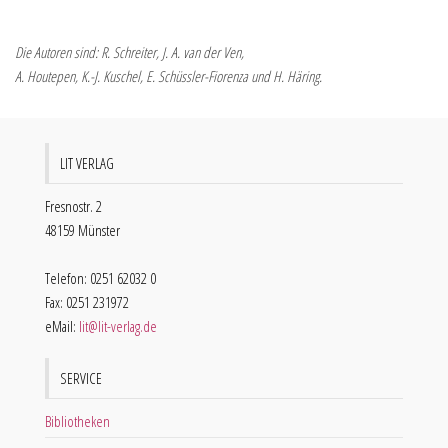
Die Autoren sind: R. Schreiter, J. A. van der Ven,
A. Houtepen, K.-J. Kuschel, E. Schüssler-Fiorenza und H. Häring.
LIT VERLAG
Fresnostr. 2
48159 Münster
Telefon: 0251 62032 0
Fax: 0251 231972
eMail:
lit@lit-verlag.de
SERVICE
Bibliotheken