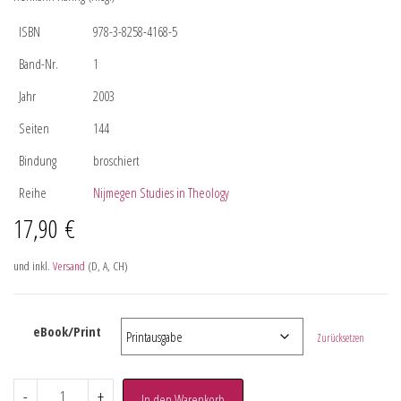
ISBN
978-3-8258-4168-5
Band-Nr.
1
Jahr
2003
Seiten
144
Bindung
broschiert
Reihe
Nijmegen Studies in Theology
17,90
€
und inkl.
Versand
(D, A, CH)
eBook/Print
Zurücksetzen
-
+
In den Warenkorb