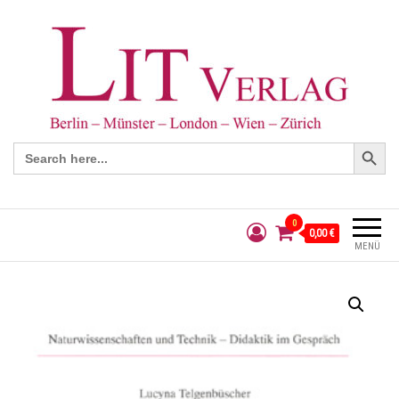
Search Button
Search
for:
0
0,00 €
MENÜ