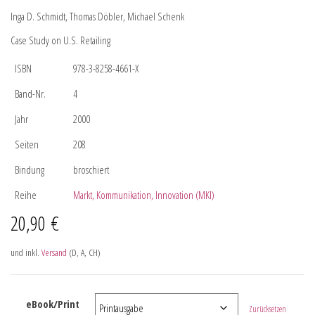
Inga D. Schmidt, Thomas Döbler, Michael Schenk
Case Study on U.S. Retailing
ISBN
978-3-8258-4661-X
Band-Nr.
4
Jahr
2000
Seiten
208
Bindung
broschiert
Reihe
Markt, Kommunikation, Innovation (MKI)
20,90
€
und inkl.
Versand
(D, A, CH)
eBook/Print
Zurücksetzen