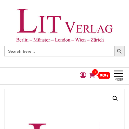
Search Button
Search
for:
0
0,00 €
MENÜ