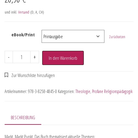
und inkl.
Versand
(D, A, CH)
eBook/Print
Zurücksetzen
-
+
In den Warenkorb
Artikelnummer:
978-3-8258-4845-0
Kategorien:
Theologie
,
Profane Religionspädagogik
BESCHREIBUNG
Markt. Markt Punkt. Das Buch thematisiert aktuelle Themen: