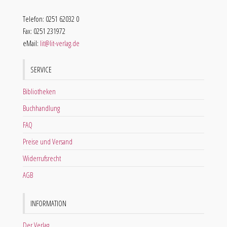
Telefon: 0251 62032 0
Fax: 0251 231972
eMail:
lit@lit-verlag.de
SERVICE
Bibliotheken
Buchhandlung
FAQ
Preise und Versand
Widerrufsrecht
AGB
INFORMATION
Der Verlag