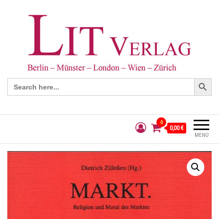
Search Button
Search
for:
0
0,00 €
MENÜ