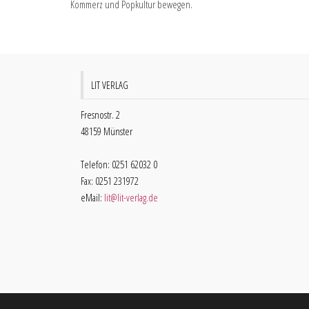
Kommerz und Popkultur bewegen.
LIT VERLAG
Fresnostr. 2
48159 Münster
Telefon: 0251 62032 0
Fax: 0251 231972
eMail:
lit@lit-verlag.de