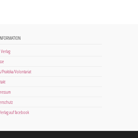
INFORMATION
 Verlag
sse
s/Praktika/Volontariat
takt
ressum
enschutz
 Verlag auf facebook