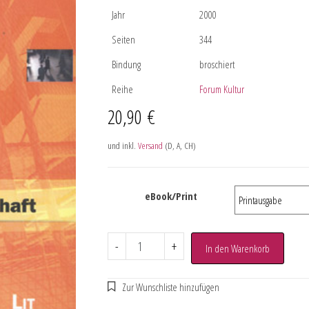
Jahr
2000
Seiten
344
Bindung
broschiert
Reihe
Forum Kultur
20,90
€
und inkl.
Versand
(D, A, CH)
eBook/Print
-
+
In den Warenkorb