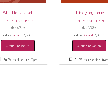
When Life Lives Itself
Re-Thinking Togetherness
ISBN:
978-3-643-91575-7
ISBN:
978-3-643-91373-9
ab
29,90
€
ab
24,90
€
und inkl.
Versand
(D, A, CH)
und inkl.
Versand
(D, A, CH)
Ausführung wählen
Ausführung wählen