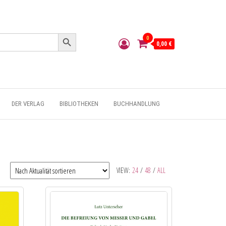
Search Button
0
0,00 €
DER VERLAG
BIBLIOTHEKEN
BUCHHANDLUNG
VIEW:
24
/
48
/
ALL