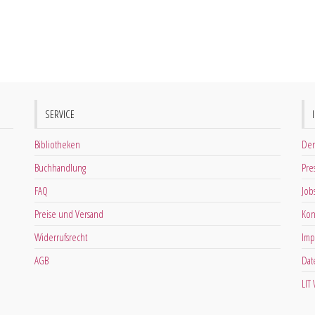
SERVICE
Bibliotheken
Der
Buchhandlung
Pre
FAQ
Job
Preise und Versand
Kon
Widerrufsrecht
Imp
AGB
Dat
LIT