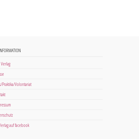
INFORMATION
 Verlag
sse
s/Praktika/Volontariat
takt
ressum
enschutz
 Verlag auf facebook