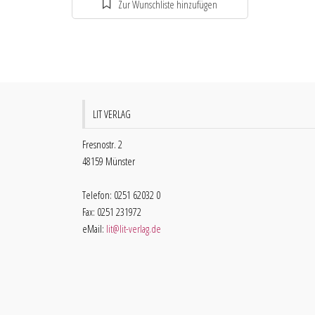
LIT VERLAG
Fresnostr. 2
48159 Münster
Telefon: 0251 62032 0
Fax: 0251 231972
eMail:
lit@lit-verlag.de