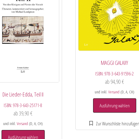
MAGGI GALAXY
ISBN:
978-3-643-91596-2
ab
94,90
€
und inkl.
Versand
(D, A, CH)
Die Lieder-Edda, Teil II
ISBN:
978-3-643-25171-8
Ausführung wählen
ab
39,90
€
und inkl.
Versand
(D, A, CH)
Ausführung wählen