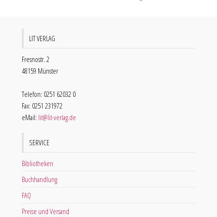
LIT VERLAG
Fresnostr. 2
48159 Münster
Telefon: 0251 62032 0
Fax: 0251 231972
eMail:
lit@lit-verlag.de
SERVICE
Bibliotheken
Buchhandlung
FAQ
Preise und Versand