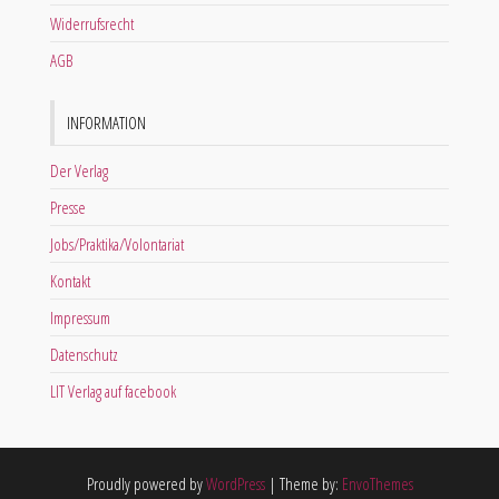
Widerrufsrecht
AGB
INFORMATION
Der Verlag
Presse
Jobs/Praktika/Volontariat
Kontakt
Impressum
Datenschutz
LIT Verlag auf facebook
Proudly powered by
WordPress
|
Theme by:
EnvoThemes