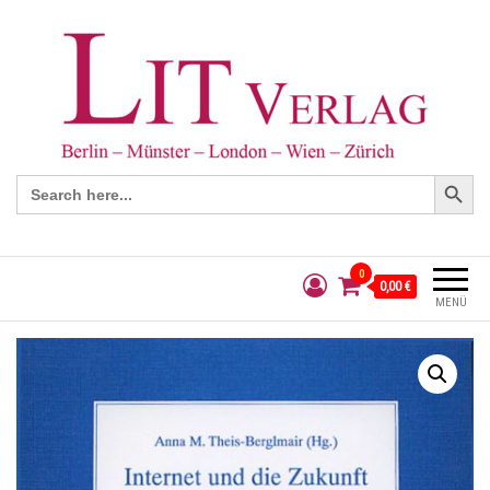
Search Button
Search
for:
0
0,00 €
MENÜ