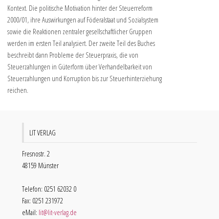
Kontext. Die politische Motivation hinter der Steuerreform
2000/01, ihre Auswirkungen auf Föderalstaat und Sozialsystem
sowie die Reaktionen zentraler gesellschaftlicher Gruppen
werden im ersten Teil analysiert. Der zweite Teil des Buches
beschreibt dann Probleme der Steuerpraxis, die von
Steuerzahlungen in Güterform über Verhandelbarkeit von
Steuerzahlungen und Korruption bis zur Steuerhinterziehung
reichen.
LIT VERLAG
Fresnostr. 2
48159 Münster
Telefon: 0251 62032 0
Fax: 0251 231972
eMail:
lit@lit-verlag.de