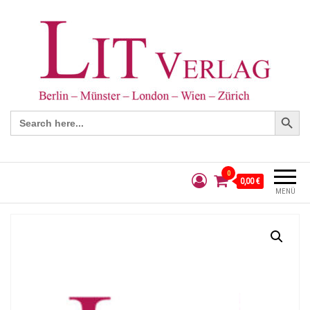
Search Button
Search
for:
0
0,00 €
MENÜ