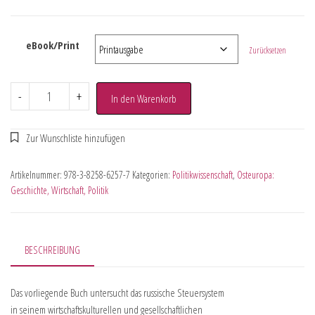
eBook/Print
Zurücksetzen
-
+
In den Warenkorb
Artikelnummer:
978-3-8258-6257-7
Kategorien:
Politikwissenschaft
,
Osteuropa:
Geschichte, Wirtschaft, Politik
BESCHREIBUNG
Das vorliegende Buch untersucht das russische Steuersystem
in seinem wirtschaftskulturellen und gesellschaftlichen