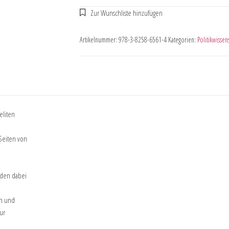
Artikelnummer:
978-3-8258-6561-4
Kategorien:
Politikwissen
eliten
Seiten von
rden dabei
en und
ur