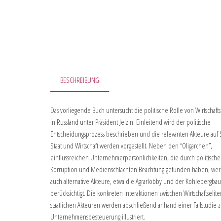
BESCHREIBUNG
Das vorliegende Buch untersucht die politische Rolle von Wirtschafts
in Russland unter Präsident Jelzin. Einleitend wird der politische
Entscheidungsprozess beschrieben und die relevanten Akteure auf 
Staat und Wirtschaft werden vorgestellt. Neben den “Oligarchen”,
einflussreichen Unternehmerpersönlichkeiten, die durch politische
Korruption und Medienschlachten Beachtung gefunden haben, we
auch alternative Akteure, etwa die Agrarlobby und der Kohlebergbau
berücksichtigt. Die konkreten Interaktionen zwischen Wirtschaftselit
staatlichen Akteuren werden abschließend anhand einer Fallstudie z
Unternehmensbesteuerung illustriert.