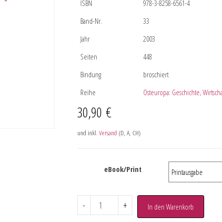
ISBN
978-3-8258-6561-4
Band-Nr.
33
Jahr
2003
Seiten
448
Bindung
broschiert
Reihe
Osteuropa: Geschichte, Wirtschaf
30,90
€
und inkl.
Versand
(D, A, CH)
eBook/Print
-
+
In den Warenkorb