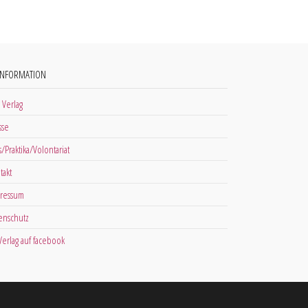
INFORMATION
 Verlag
sse
s/Praktika/Volontariat
takt
ressum
enschutz
 Verlag auf facebook