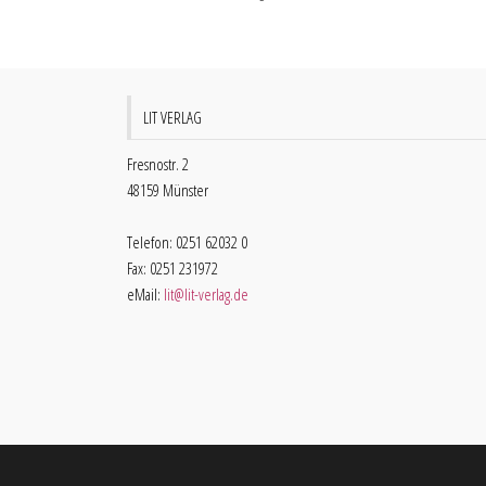
LIT VERLAG
Fresnostr. 2
48159 Münster
Telefon: 0251 62032 0
Fax: 0251 231972
eMail:
lit@lit-verlag.de