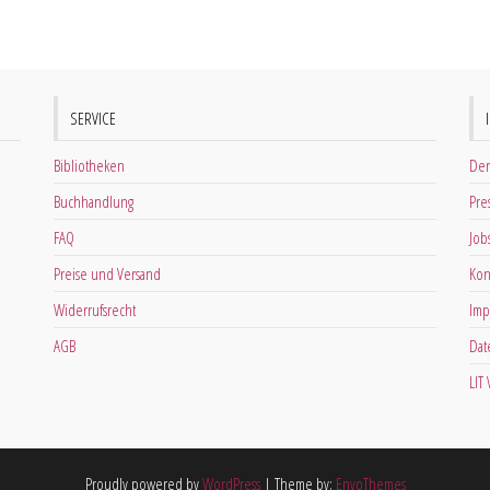
SERVICE
Bibliotheken
Der
Buchhandlung
Pre
FAQ
Job
Preise und Versand
Kon
Widerrufsrecht
Imp
AGB
Dat
LIT
Proudly powered by
WordPress
|
Theme by:
EnvoThemes