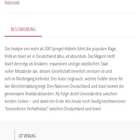
Publizistik
BESCHREIBUNG
Die Analyse von mehr als 300 Spiegel-Artikeln führt die populäre Klage,
Kritik an Israel sei in Deutschland tabu, ad absurdum. Das Magazin stellt
Israel stereotyp als brutalen, expansiven und gar rassistischen Staat
voller Missstände dar, dessen Gesellschaft innerlich zerrissen ist und
sich im Niedergang befindet. Der Autor zeigt auch, welche Gefahr diese Art
der Berichterstattung birgt: Den Nationen Deutschland und Israel kommt die
gemeinsame Realität abhanden. Als Folge droht Unverständnis zwischen
beiden Seiten – und damit ein Ende des heute noch häufig beschworenen
“besonderen Verhältnisses” zwischen Deutschland und Israel.
LIT VERLAG