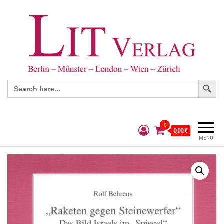
Search Button
Search
for:
0
0,00 €
MENÜ