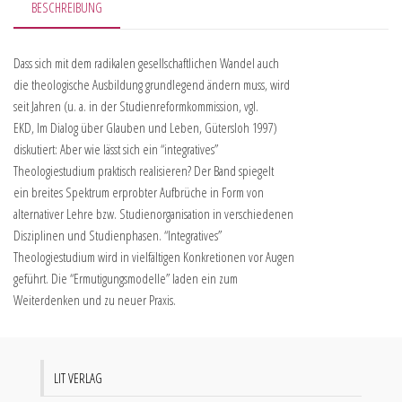
BESCHREIBUNG
Dass sich mit dem radikalen gesellschaftlichen Wandel auch
die theologische Ausbildung grundlegend ändern muss, wird
seit Jahren (u. a. in der Studienreformkommission, vgl.
EKD, Im Dialog über Glauben und Leben, Gütersloh 1997)
diskutiert: Aber wie lässt sich ein “integratives”
Theologiestudium praktisch realisieren? Der Band spiegelt
ein breites Spektrum erprobter Aufbrüche in Form von
alternativer Lehre bzw. Studienorganisation in verschiedenen
Disziplinen und Studienphasen. “Integratives”
Theologiestudium wird in vielfältigen Konkretionen vor Augen
geführt. Die “Ermutigungsmodelle” laden ein zum
Weiterdenken und zu neuer Praxis.
LIT VERLAG