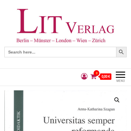
Search Button
Search
for:
0
0,00 €
MENÜ