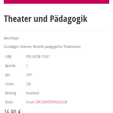
Theater und Pädagogik
Hans Hoppe
Grundlagen, Kriterien, Modelle pädagogischer Theaterarbeit
ISBN
978-3-8258-7130-7
Band-Nr.
1
Jahr
2011
Seiten
238
Bindung
broschiert
Reihe
Forum SPIELTHEATERPÄDAGOGIK
16,90
€