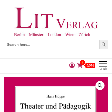
Search Button
Search
for:
0
0,00 €
MENÜ