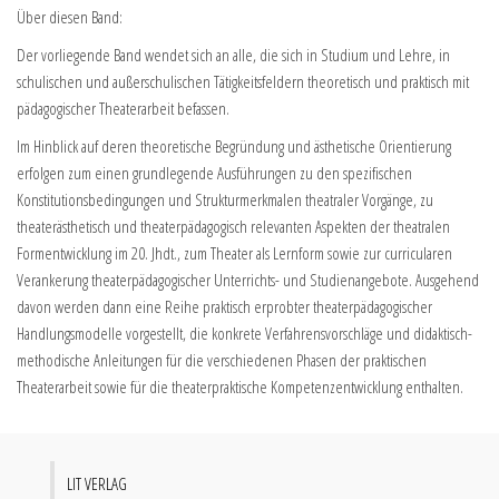
Über diesen Band:
Der vorliegende Band wendet sich an alle, die sich in Studium und Lehre, in
schulischen und außerschulischen Tätigkeitsfeldern theoretisch und praktisch mit
pädagogischer Theaterarbeit befassen.
Im Hinblick auf deren theoretische Begründung und ästhetische Orientierung
erfolgen zum einen grundlegende Ausführungen zu den spezifischen
Konstitutionsbedingungen und Strukturmerkmalen theatraler Vorgänge, zu
theaterästhetisch und theaterpädagogisch relevanten Aspekten der theatralen
Formentwicklung im 20. Jhdt., zum Theater als Lernform sowie zur curricularen
Verankerung theaterpädagogischer Unterrichts- und Studienangebote. Ausgehend
davon werden dann eine Reihe praktisch erprobter theaterpädagogischer
Handlungsmodelle vorgestellt, die konkrete Verfahrensvorschläge und didaktisch-
methodische Anleitungen für die verschiedenen Phasen der praktischen
Theaterarbeit sowie für die theaterpraktische Kompetenzentwicklung enthalten.
LIT VERLAG