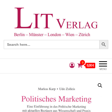
Search Button
Search
for:
0
0,00 €
MENÜ