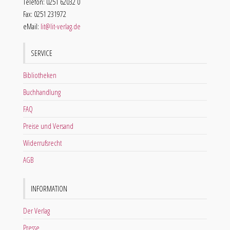
Telefon: 0251 62032 0
Fax: 0251 231972
eMail:
lit@lit-verlag.de
SERVICE
Bibliotheken
Buchhandlung
FAQ
Preise und Versand
Widerrufsrecht
AGB
INFORMATION
Der Verlag
Presse