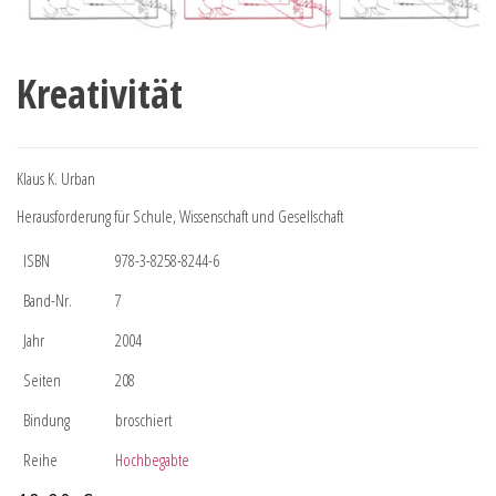
Kreativität
Klaus K. Urban
Herausforderung für Schule, Wissenschaft und Gesellschaft
ISBN
978-3-8258-8244-6
Band-Nr.
7
Jahr
2004
Seiten
208
Bindung
broschiert
Reihe
Hochbegabte