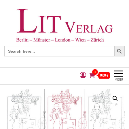
Search Button
Search
for:
0
0,00 €
MENÜ