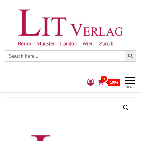
Search Button
Search
for:
0
0,00 €
MENÜ