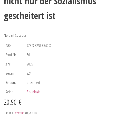
nicht nur der Sozialismus
gescheitert ist
Norbert Cobabus
ISBN
978-3-8258-8340-X
Band-Nr.
50
Jahr
2005
Seiten
224
Bindung
broschiert
Reihe
Soziologie
20,90
€
und inkl.
Versand
(D, A, CH)