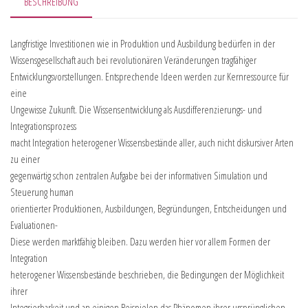
BESCHREIBUNG
Langfristige Investitionen wie in Produktion und Ausbildung bedürfen in der
Wissensgesellschaft auch bei revolutionären Veränderungen tragfähiger
Entwicklungsvorstellungen. Entsprechende Ideen werden zur Kernressource für
eine
Ungewisse Zukunft. Die Wissensentwicklung als Ausdifferenzierungs- und
Integrationsprozess
macht Integration heterogener Wissensbestände aller, auch nicht diskursiver Arten
zu einer
gegenwärtig schon zentralen Aufgabe bei der informativen Simulation und
Steuerung human
orientierter Produktionen, Ausbildungen, Begründungen, Entscheidungen und
Evaluationen-
Diese werden marktfähig bleiben. Dazu werden hier vor allem Formen der
Integration
heterogener Wissensbestände beschrieben, die Bedingungen der Möglichkeit
ihrer
Integrierbarkeit und an einigen Beispielen das Phänomen ihrer ursprünglichen