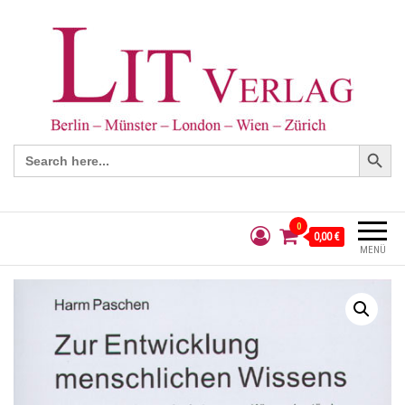
Search Button
Search
for:
0
0,00 €
MENÜ