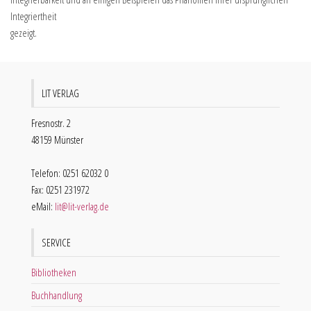
Integriertheit
gezeigt.
LIT VERLAG
Fresnostr. 2
48159 Münster
Telefon: 0251 62032 0
Fax: 0251 231972
eMail:
lit@lit-verlag.de
SERVICE
Bibliotheken
Buchhandlung