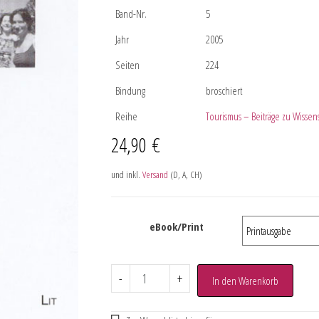
Band-Nr.
5
Jahr
2005
Seiten
224
Bindung
broschiert
Reihe
Tourismus – Beiträge zu Wissens
24,90
€
und inkl.
Versand
(D, A, CH)
eBook/Print
-
+
In den Warenkorb