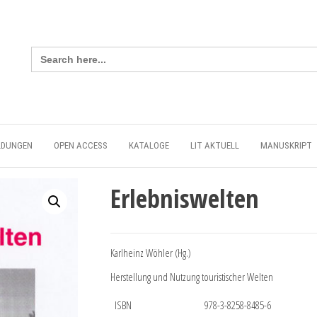
Search
for:
LDUNGEN
OPEN ACCESS
KATALOGE
LIT AKTUELL
MANUSKRIPT
Erlebniswelten
Karlheinz Wöhler (Hg.)
Herstellung und Nutzung touristischer Welten
ISBN
978-3-8258-8485-6