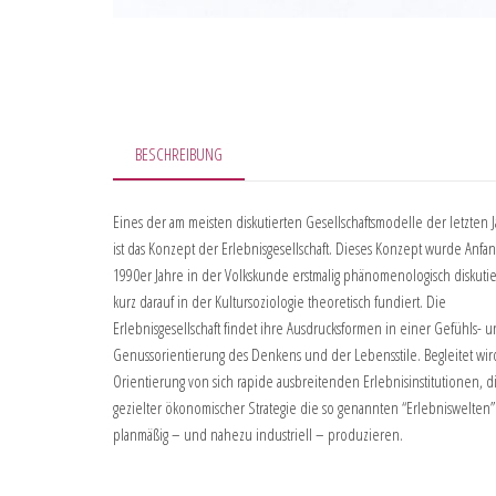
BESCHREIBUNG
Eines der am meisten diskutierten Gesellschaftsmodelle der letzten 
ist das Konzept der Erlebnisgesellschaft. Dieses Konzept wurde Anfa
1990er Jahre in der Volkskunde erstmalig phänomenologisch diskuti
kurz darauf in der Kultursoziologie theoretisch fundiert. Die
Erlebnisgesellschaft findet ihre Ausdrucksformen in einer Gefühls- 
Genussorientierung des Denkens und der Lebensstile. Begleitet wir
Orientierung von sich rapide ausbreitenden Erlebnisinstitutionen, d
gezielter ökonomischer Strategie die so genannten “Erlebniswelten”
planmäßig – und nahezu industriell – produzieren.