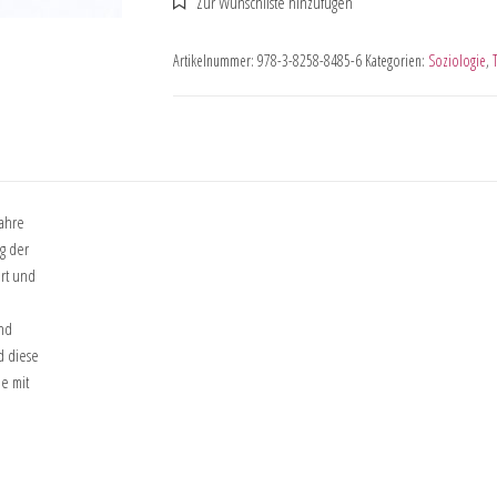
Artikelnummer:
978-3-8258-8485-6
Kategorien:
Soziologie
,
Jahre
ng der
ert und
und
d diese
ie mit