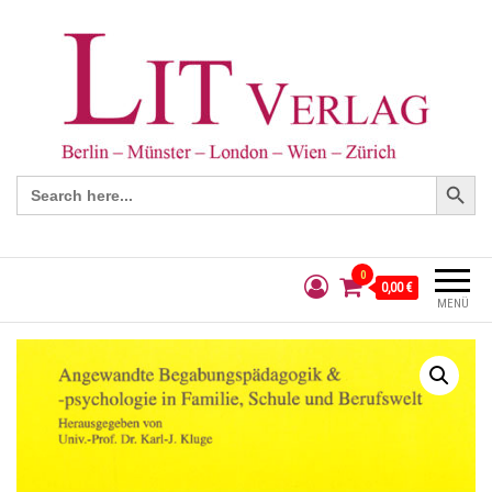
Search Button
Search
for:
0
0,00 €
MENÜ