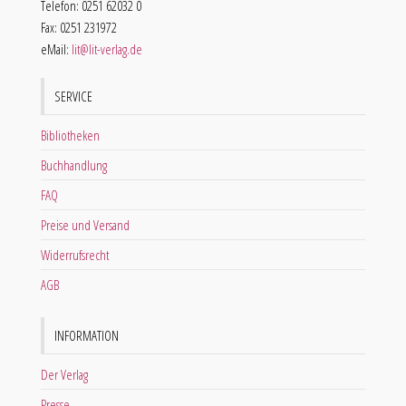
Telefon: 0251 62032 0
Fax: 0251 231972
eMail:
lit@lit-verlag.de
SERVICE
Bibliotheken
Buchhandlung
FAQ
Preise und Versand
Widerrufsrecht
AGB
INFORMATION
Der Verlag
Presse