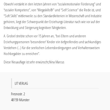
Obwohl verstärkt in den letzten Jahren von “sozialemotionaler Förderung” und
“sozialer Kompetenz”, von “Megaskills®” und “Self Science” die Rede ist, und
“Soft Skills” mittlerweile zu den Standardkriterien in Wissenschaft und Industrie
gehören, liegt der Schwerpunkt der Erziehungs-Literatur nach wie vor auf der
Entwicklung und Steigerung kognitiver Fähigkeiten.
A. Grobel strebte schon vor 15 Jahren an, “bei Eltern und anderen
Erziehungspersonen ‘besonderer’ Kinder ein tiefgreifendes und sachkundiges
Verstehen (…) für die seelischen Lebensbedingungen und Verhaltensweisen
Hochbegabter zu erreichen”.
Diese Neuauflage ist sehr erwünscht,Nina Marcus
LIT VERLAG
Fresnostr. 2
48159 Münster