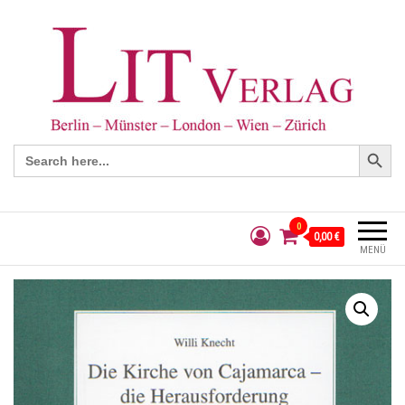
Search Button
Search
for:
0
0,00 €
MENÜ