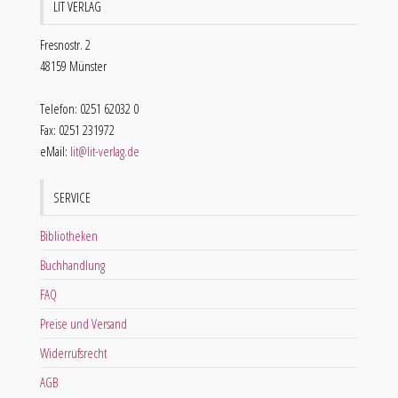
LIT VERLAG
Fresnostr. 2
48159 Münster
Telefon: 0251 62032 0
Fax: 0251 231972
eMail:
lit@lit-verlag.de
SERVICE
Bibliotheken
Buchhandlung
FAQ
Preise und Versand
Widerrufsrecht
AGB