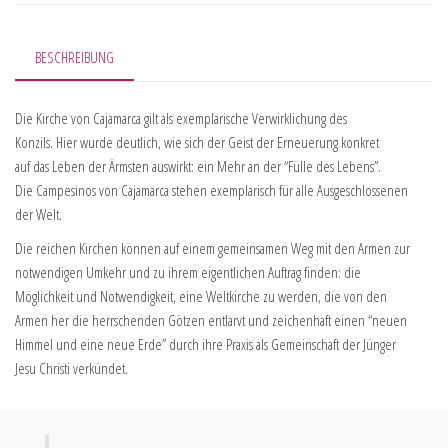
BESCHREIBUNG
Die Kirche von Cajamarca gilt als exemplarische Verwirklichung des
Konzils. Hier wurde deutlich, wie sich der Geist der Erneuerung konkret
auf das Leben der Ärmsten auswirkt: ein Mehr an der “Fülle des Lebens”.
Die Campesinos von Cajamarca stehen exemplarisch für alle Ausgeschlossenen
der Welt.
Die reichen Kirchen können auf einem gemeinsamen Weg mit den Armen zur
notwendigen Umkehr und zu ihrem eigentlichen Auftrag finden: die
Möglichkeit und Notwendigkeit, eine Weltkirche zu werden, die von den
Armen her die herrschenden Götzen entlarvt und zeichenhaft einen “neuen
Himmel und eine neue Erde” durch ihre Praxis als Gemeinschaft der Jünger
Jesu Christi verkündet.