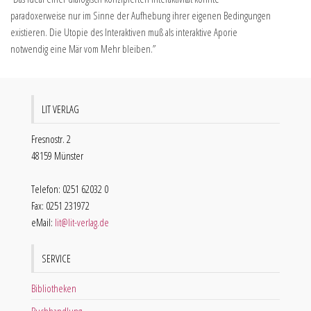
paradoxerweise nur im Sinne der Aufhebung ihrer eigenen Bedingungen
existieren. Die Utopie des Interaktiven muß als interaktive Aporie
notwendig eine Mär vom Mehr bleiben.”
LIT VERLAG
Fresnostr. 2
48159 Münster
Telefon: 0251 62032 0
Fax: 0251 231972
eMail:
lit@lit-verlag.de
SERVICE
Bibliotheken