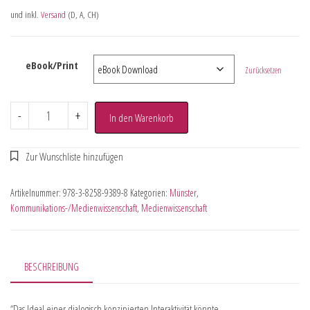
und inkl.
Versand
(D, A, CH)
eBook/Print
Zurücksetzen
-
+
In den Warenkorb
Artikelnummer:
978-3-8258-9389-8
Kategorien:
Münster
,
Kommunikations-/Medienwissenschaft
,
Medienwissenschaft
BESCHREIBUNG
“Das Ideal einer dialogisch konzipierten Interaktivität könnte