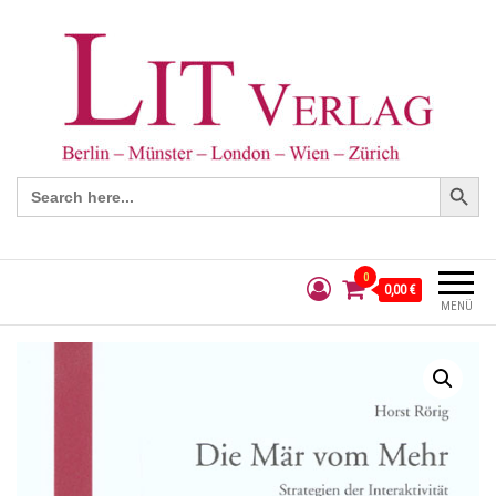
Search Button
Search
for:
0
0,00 €
MENÜ