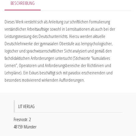
BESCHREIBUNG
Dieses Werk versteht sich als Anleitung zur schriftlichen Formulierung
verständlicher Arbeitsaufträge sowohl in Lernsituationen als auch bei der
Leistungsmessung des Deutschunterrichts. Hierzu werden aktuelle
Deutschlehrwerke der gymnasialen Oberstufe aus lernpsychologischer,
logischer und sprachwissenschaftlicher Sicht analysiert und gemäß den
fachdidaktischen Anforderungen untersucht (Stichworte “kumulatives
Lernen”, Operatoren und Anforderungsbereiche der Richtlinien und
Lehrpläne). Ein Exkurs beschäftigt sich mit paradox erscheinenden und
besonders motivierend wirkenden Aufforderungen.
LIT VERLAG
Fresnostr. 2
48159 Münster