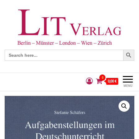
Search Button
Search
for:
0
0,00 €
MENÜ