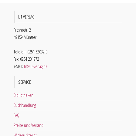
LIT VERLAG
Fresnostr. 2
48159 Münster
Telefon: 0251 62032 0
Fax: 0251 231972
eMail:
lit@lit-verlag.de
SERVICE
Bibliotheken
Buchhandlung
FAQ
Preise und Versand
Widerrufsrecht