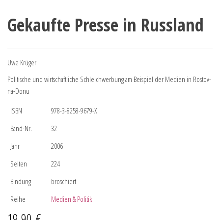
Gekaufte Presse in Russland
Uwe Krüger
Politische und wirtschaftliche Schleichwerbung am Beispiel der Medien in Rostov-
na-Donu
ISBN
978-3-8258-9679-X
Band-Nr.
32
Jahr
2006
Seiten
224
Bindung
broschiert
Reihe
Medien & Politik
19,90
€