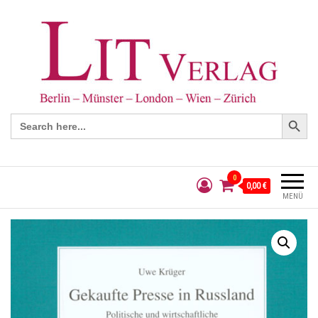
Search Button
Search
for:
0
0,00 €
MENÜ